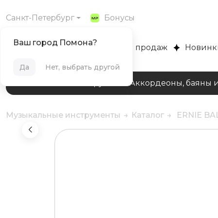
Санкт-Петербург
Бонусы
Ваш город Помона?
MUZPLANET
Хиты продаж
Новинк
Да
Нет, выбрать другой
Клавишные инструменты
Аккордеоны, баяны 
Музыкальные инструменты
Каталог
ERNIE BA