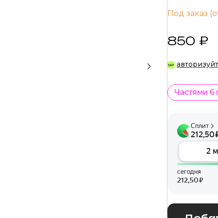
Под заказ (о
850 ₽
авторизуй
Частями 6
Добав