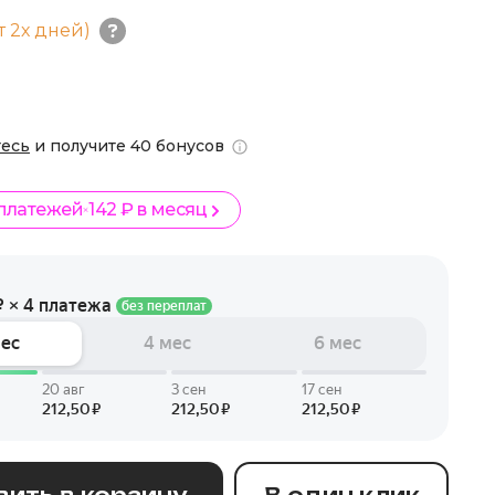
т 2х дней)
тесь
и получите 40 бонусов
 платежей
142 ₽ в месяц
ить в корзину
В один клик