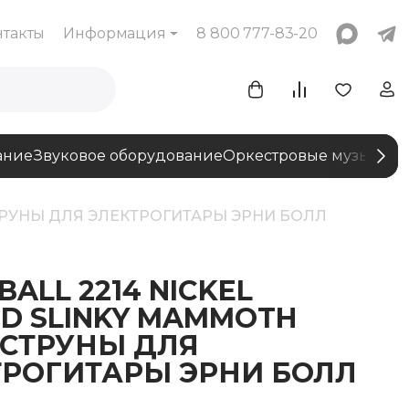
нтакты
Информация
8 800 777-83-20
ание
Звуковое оборудование
Оркестровые музыкаль
 СТРУНЫ ДЛЯ ЭЛЕКТРОГИТАРЫ ЭРНИ БОЛЛ
BALL 2214 NICKEL
D SLINKY MAMMOTH
 ‑ СТРУНЫ ДЛЯ
ТРОГИТАРЫ ЭРНИ БОЛЛ