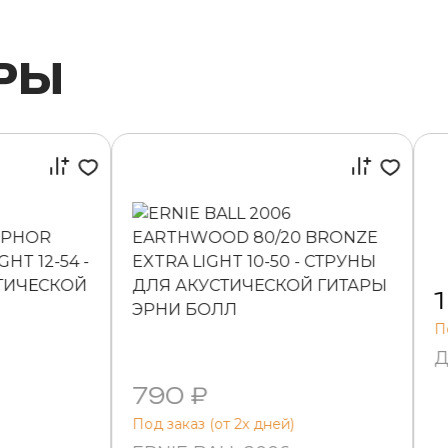
РЫ
1
П
Д
790 ₽
Под заказ (от 2х дней)