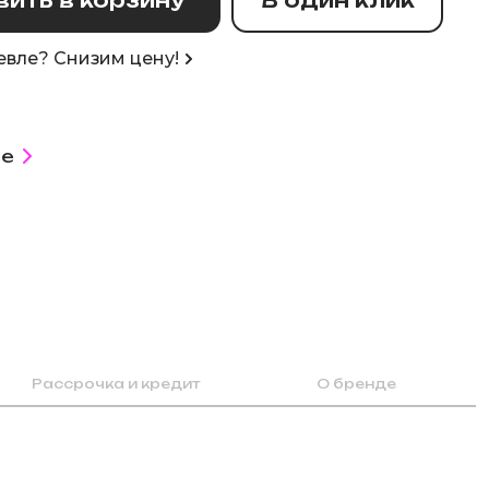
вле? Снизим цену!
е
Рассрочка и кредит
О бренде