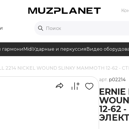
Ко
и
и гармони
Midi
Ударные и перкуссия
Видео оборудов
LL 2214 NICKEL WOUND SLINKY MAMMOTH 12-62 -
арт.
p02214
ERNIE 
WOUN
12‑62
ЭЛЕК