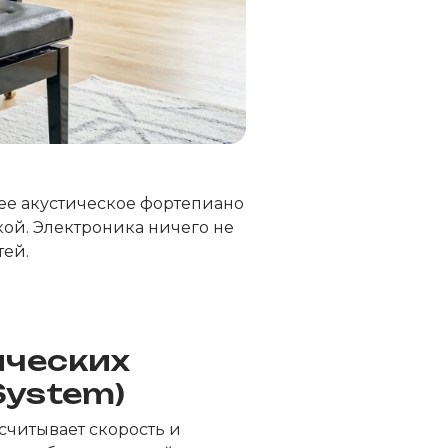
щее акустическое фортепиано
ой. Электроника ничего не
тей.
ических
System)
считывает скорость и