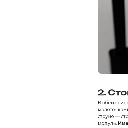
2. Ст
В обеих сис
молоточками
струне — ст
модуль.
Име