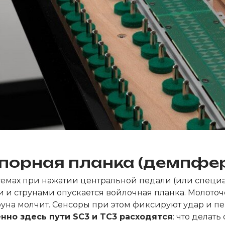
опорная планка (демпфе
темах при нажатии центральной педали (или специ
 и струнами опускается войлочная планка. Молоточе
руна молчит. Сенсоры при этом фиксируют удар и 
нно здесь пути SC3 и TC3 расходятся
: что делат