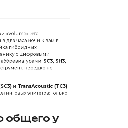
и «Volume». Это
в два часа ночи к вам в
йка гибридных
ханику с цифровыми
н аббревиатурами:
SC3, SH3,
нструмент, нередко не
 (SC3) и TransAcoustic (TC3)
етинговых эпитетов: только
о общего у