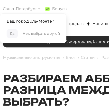
Санкт-Петербург
Бонусы
Ваш город Эль-Монте?
MUZPLANET
Хиты продаж
Новинк
Да
Нет, выбрать другой
Клавишные инструменты
Аккордеоны, баяны 
Музыкальные инструменты
Блог
Статьи
Раз
РАЗБИРАЕМ АББ
РАЗНИЦА МЕЖДУ
ВЫБРАТЬ?