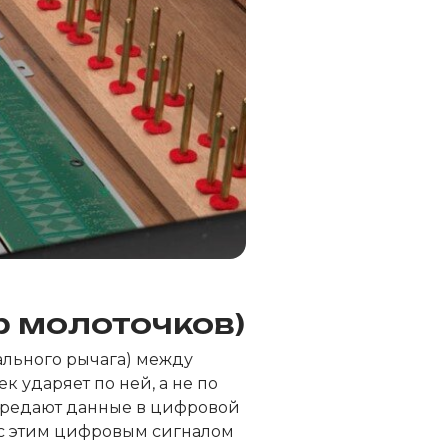
р молоточков)
ального рычага) между
к ударяет по ней, а не по
передают данные в цифровой
ь с этим цифровым сигналом