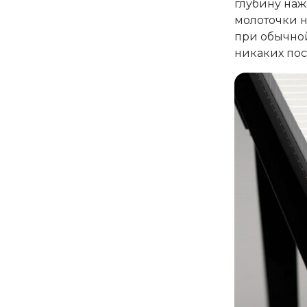
глубину наж
молоточки н
при обычной
никаких пос