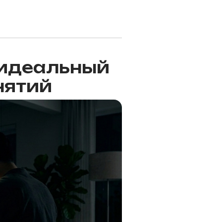
: идеальный
нятий