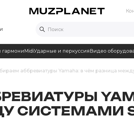
Ко
и
и гармони
Midi
Ударные и перкуссия
Видео оборудов
бираем аббревиатуры Yamaha: в чём разница между
РЕВИАТУРЫ YAM
 СИСТЕМАМИ SC