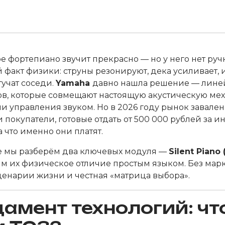
е фортепиано звучит прекрасно — но у него нет ручк
факт физики: струны резонируют, дека усиливает, и 
тучат соседи.
Yamaha
давно нашла решение — лине
ов, которые совмещают настоящую акустическую ме
и управления звуком. Но в 2026 году рынок завале
 покупатели, готовые отдать от 500 000 рублей за и
а что именно они платят.
ье мы разберём два ключевых модуля —
Silent Piano
м их физическое отличие простым языком. Без марк
ценарии жизни и честная «матрица выбора».
амент технологий: чт