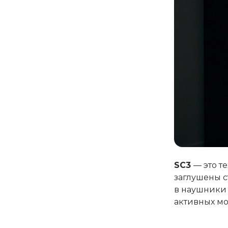
SC3
— это т
заглушены с
в наушники
активных мо