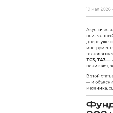
19 мая 2026
•
Акустическо
неизменный 
дверь уже с
инструмент
технологиям
TC3, TA3
— и
понимают, з
В этой стат
— и объясни
механика, с
Фунд