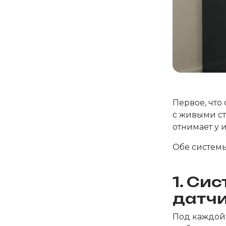
Первое, что
с живыми ст
отнимает у 
Обе системы
1. Си
датчи
Под каждой 