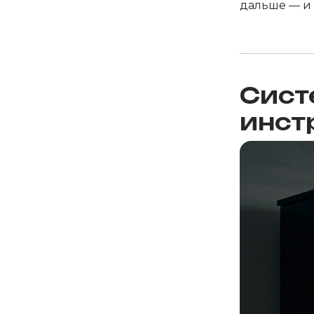
дальше — и 
Систе
инст