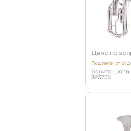
Цена по зап
Под заказ (от 2х д
Баритон John 
JP373S