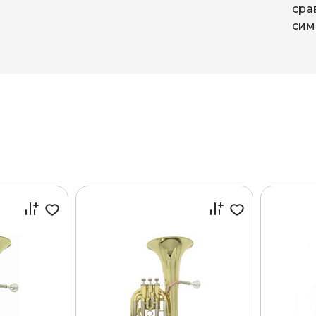
Ы
сра
сим