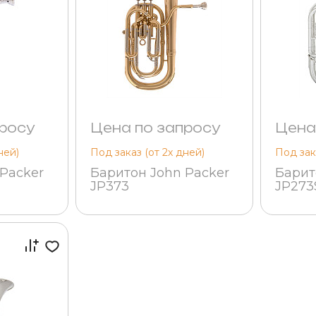
росу
Цена по запросу
Цена
ней)
Под заказ (от 2х дней)
Под зак
Packer
Баритон John Packer
Барит
JP373
JP273