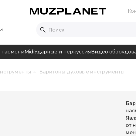
Ко
и
и гармони
Midi
Ударные и перкуссия
Видео оборудов
инструменты
Баритоны духовые инструменты
Бар
нас
Явл
от 
мен