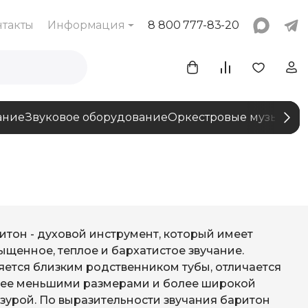
нтакты
Информация
8 800 777-83-20
ание
Звуковое оборудование
Оркестровые музыкаль
итон - духовой инструмент, который имеет
ыщенное, теплое и бархатистое звучание.
яется близким родственником тубы, отличается
нее меньшими размерами и более широкой
зурой. По выразительности звучания баритон