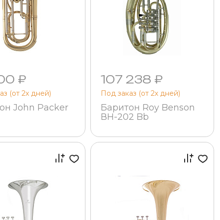
00 ₽
107 238 ₽
аз (от 2х дней)
Под заказ (от 2х дней)
он John Packer
Баритон Roy Benson
ВН-202 Bb