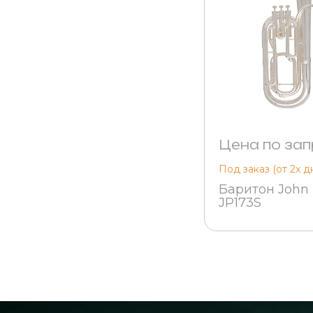
Цена по зап
Под заказ (от 2х д
Баритон John 
JP173S