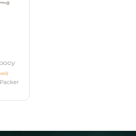
росу
ней)
Packer