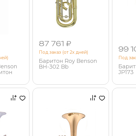
87 761 ₽
99 1
Под заказ (от 2х дней)
ней)
Под зак
Баритон Roy Benson
Benson
Барит
ВН-302 Bb
итон
JP173