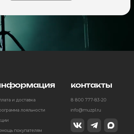
информация
контакты
лата и доставка
8 800 777-83-20
рограмма лояльности
info@muzpl.ru
кции
омощь покупателям