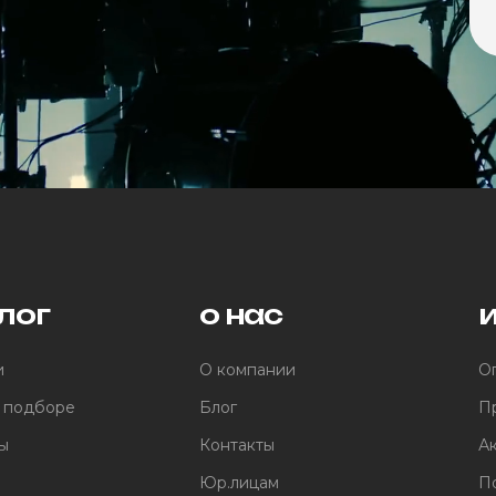
лог
о нас
и
О компании
Оп
 подборе
Блог
П
ы
Контакты
А
Юр.лицам
П