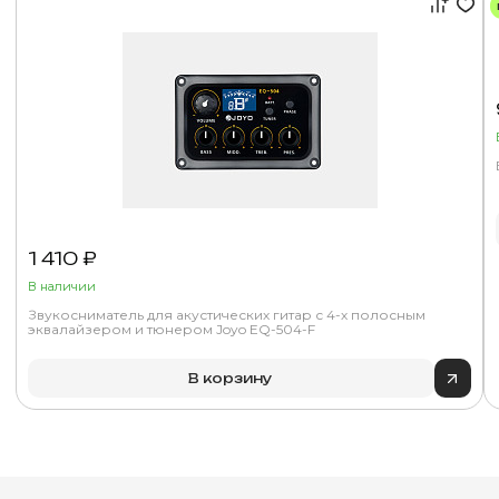
1 410 ₽
В наличии
Звукосниматель для акустических гитар с 4-х полосным
эквалайзером и тюнером Joyo EQ-504-F
В корзину