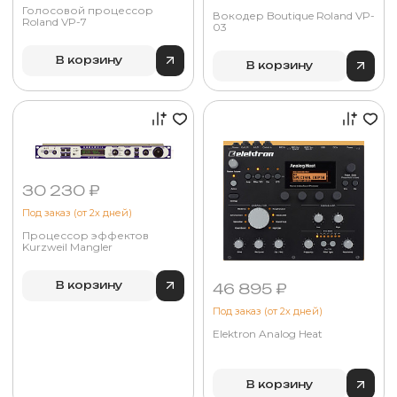
Голосовой процессор
Вокодер Boutique Roland VP-
Roland VP-7
03
В корзину
В корзину
30 230 ₽
Под заказ (от 2х дней)
Процессор эффектов
Kurzweil Mangler
В корзину
46 895 ₽
Под заказ (от 2х дней)
Elektron Analog Heat
В корзину