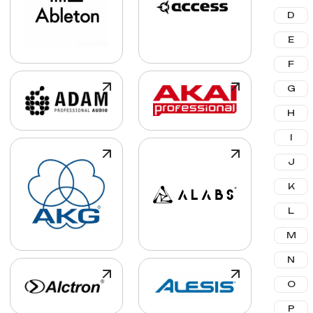
D
E
F
G
H
I
J
K
L
M
N
O
P