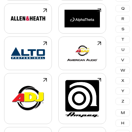
Q
R
S
T
U
V
W
X
Y
Z
М
Н