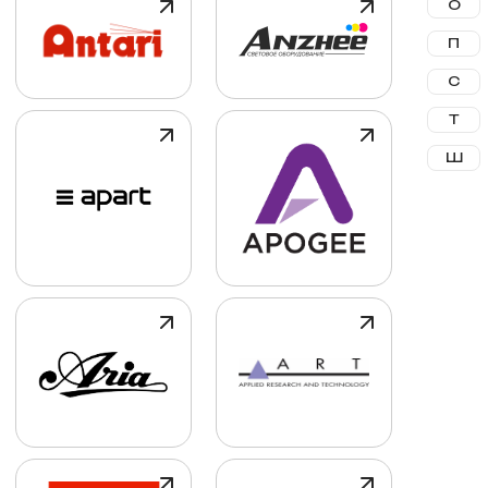
О
П
С
Т
Ш