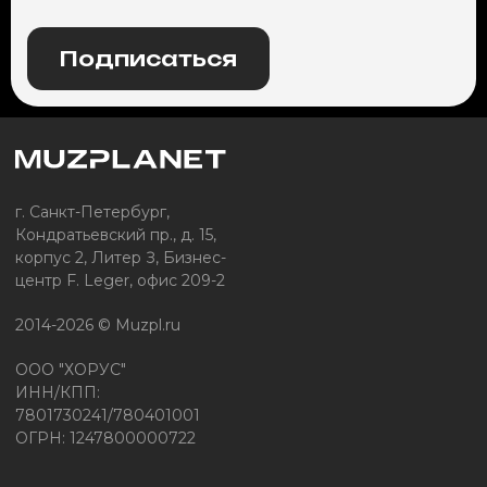
Подписаться
г. Санкт-Петербург,
Кондратьевский пр., д. 15,
корпус 2, Литер З, Бизнес-
центр F. Leger, офис 209-2
2014-2026 © Muzpl.ru
ООО "ХОРУС"
ИНН/КПП:
7801730241/780401001
ОГРН: 1247800000722