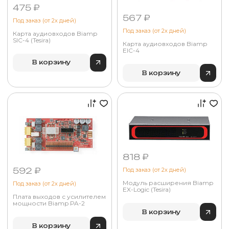
475 ₽
567 ₽
Под заказ (от 2х дней)
Под заказ (от 2х дней)
Карта аудиовходов Biamp
SIC-4 (Tesira)
Карта аудиовходов Biamp
EIC-4
В корзину
В корзину
818 ₽
592 ₽
Под заказ (от 2х дней)
Модуль расширения Biamp
Под заказ (от 2х дней)
EX-Logic (Tesira)
Плата выходов с усилителем
мощности Biamp PA-2
В корзину
В корзину