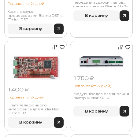
передачи аудиосигналов
Под заказ (от 2х дней)
через интернет Biamp VoIP-
2
Карта с двумя
процессорами Biamp DSP-2
В корзину
(Tesira) DSP
В корзину
1 750 ₽
Под заказ (от 2х дней)
1 400 ₽
Модуль входов расширения
Под заказ (от 2х дней)
Biamp AudiaEXPI-4
Плата телефонного
интерфейса для Audia Flex
В корзину
Biamp TI2
В корзину