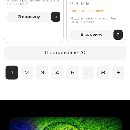
Модуль расширения Biamp
2 316 ₽
EX-IO (Tesira)
Под заказ (от 2х дней)
В корзину
Модуль расширения Biamp
EX-AEC (Tesira)
В корзину
Показать ещё 20
1
2
3
4
5
...
8