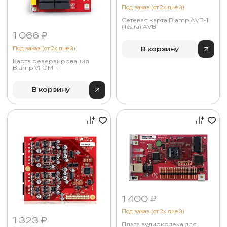
Под заказ (от 2х дней)
Сетевая карта Biamp AVB-1
(Tesira) AVB
1 066 ₽
Под заказ (от 2х дней)
В корзину
Карта резервирования
Biamp VFOM-1
В корзину
1 400 ₽
Под заказ (от 2х дней)
1 323 ₽
Плата аудиокодека для