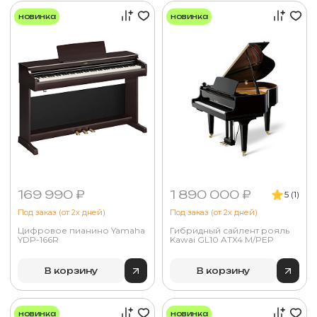
новинка
новинка
169 990 ₽
1 890 000 ₽
5 (1)
Под заказ (от 2х дней)
Под заказ (от 2х дней)
Цифровое пианино Yamaha
Гибридный сайлент рояль
YDP-166R
Kawai GL10 ATX4 M/PEP
В корзину
В корзину
новинка
новинка