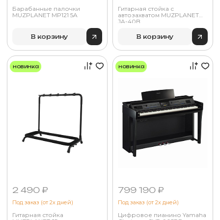
Барабанные палочки
Гитарная стойка с
MUZPLANET MP121 5A
автозахватом MUZPLANET
JA-40B
В корзину
В корзину
новинка
новинка
2 490 ₽
799 190 ₽
Под заказ (от 2х дней)
Под заказ (от 2х дней)
Гитарная стойка
Цифровое пианино Yamaha