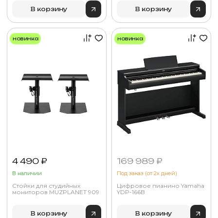
В корзину
В корзину
новинка
новинка
4 490 ₽
169 989 ₽
В наличии
Под заказ (от 2х дней)
Стойки для студийных
Цифровое пианино Yamaha
мониторов MUZPLANET 909
YDP-166B
В корзину
В корзину