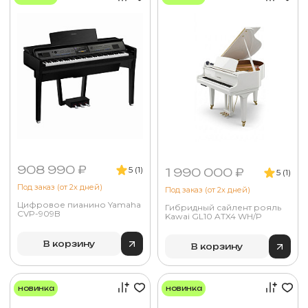
908 990 ₽
5 (1)
1 990 000 ₽
5 (1)
Под заказ (от 2х дней)
Под заказ (от 2х дней)
Цифровое пианино Yamaha
Гибридный сайлент рояль
CVP-909B
Kawai GL10 ATX4 WH/P
В корзину
В корзину
новинка
новинка