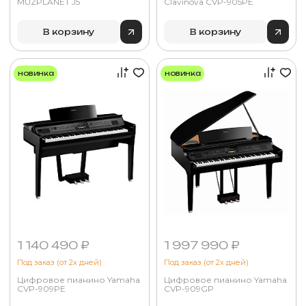
MUZPLANET J5
Clavinova CVP-905PE
В корзину
В корзину
новинка
новинка
1 140 490 ₽
1 997 990 ₽
Под заказ (от 2х дней)
Под заказ (от 2х дней)
Цифровое пианино Yamaha
Цифровое пианино Yamaha
CVP-909PE
CVP-909GP