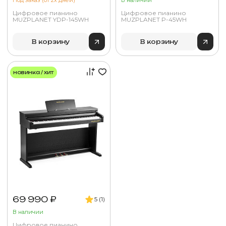
Под заказ (от 2х дней)
В наличии
Цифровое пианино
Цифровое пианино
MUZPLANET YDP-145WH
MUZPLANET P-45WH
В корзину
В корзину
новинка / хит
69 990 ₽
5 (1)
В наличии
Цифровое пианино