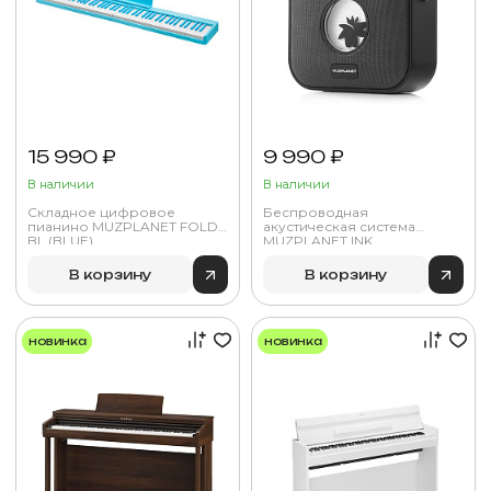
15 990 ₽
9 990 ₽
В наличии
В наличии
Складное цифровое
Беспроводная
пианино MUZPLANET FOLD
акустическая система
BL (BLUE)
MUZPLANET INK
В корзину
В корзину
новинка
новинка