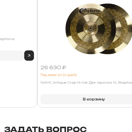
osphorus
26 630 ₽
Под заказ (от 2х дней)
14AHC Antique Crisp Hi-hat Две тарелки 14, Bospho
В корзину
ЗАДАТЬ ВОПРОС