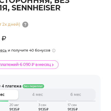
СТОРОННЯЯ, БЕЗ
Я, SENNHEISER
т 2х дней)
 ₽
тесь
и получите 40 бонусов
 платежей
6 090 ₽ в месяц