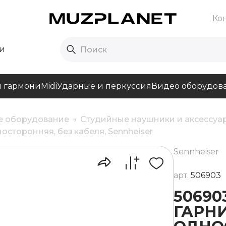
Ко
и
и гармони
Midi
Ударные и перкуссия
Видео оборудов
е оборудование
Студийные наушники и аксессуа
сторонняя, без кабеля, Sennheiser
Sennheiser
арт.
506903
50690
ГАРН