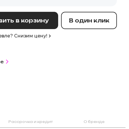
ить в корзину
В один клик
вле? Снизим цену!
е
Рассрочка и кредит
О бренде