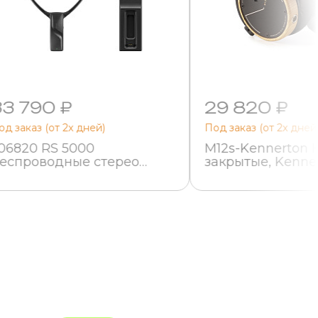
33 790 ₽
29 820 ₽
од заказ (от 2х дней)
Под заказ (от 2х дней
06820 RS 5000
M12s-Kennerton
еспроводные стерео
закрытые, Kenne
аушники для ТВ,
Equipment
ennheiser