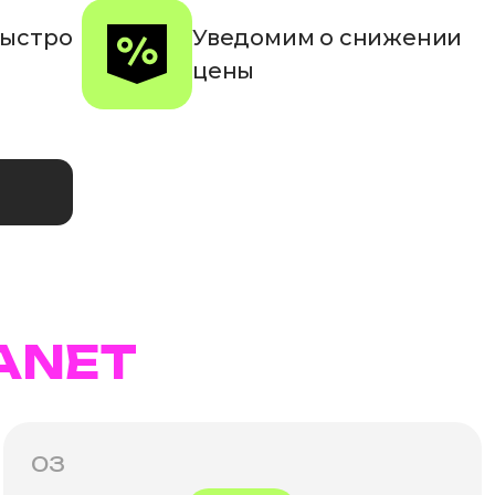
быстро
Уведомим о снижении
цены
ANET
03