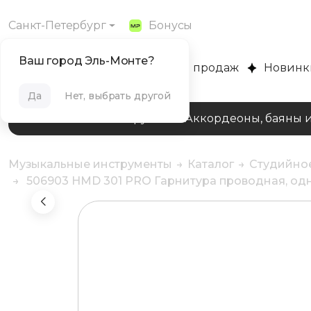
Санкт-Петербург
Бонусы
Ваш город Эль-Монте?
MUZPLANET
Хиты продаж
Новинк
Да
Нет, выбрать другой
Клавишные инструменты
Аккордеоны, баяны 
Музыкальные инструменты
Каталог
Студийно
506903 HMD 301 PRO Гарнитура проводная, одно