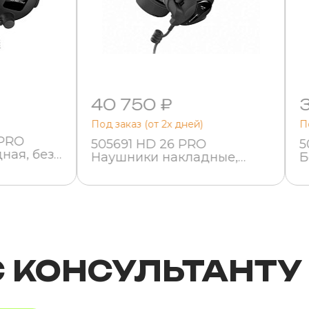
40 750 ₽
Под заказ (от 2х дней)
П
 PRO
505691 HD 26 PRO
5
ная, без
Наушники накладные,
Б
r
закрытые, Sennheiser
н
S
С КОНСУЛЬТАНТУ