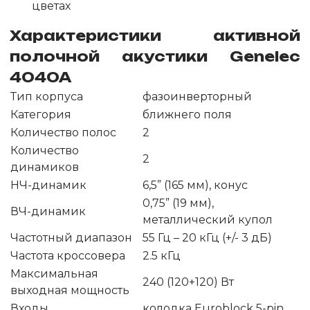
цветах
Характеристики активной
полочной акустики Genelec
4040A
Тип корпуса
фазоинверторный
Категория
ближнего поля
Количество полос
2
Количество
2
динамиков
НЧ-динамик
6,5” (165 мм), конус
0,75” (19 мм),
ВЧ-динамик
металлический купол
Частотный диапазон
55 Гц – 20 кГц (+/- 3 дБ)
Частота кроссовера
2.5 кГц
Максимальная
240 (120+120) Вт
выходная мощность
Входы
колодка Euroblock 5-pin