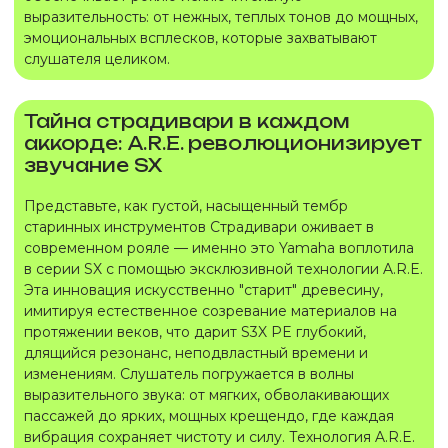
выразительность: от нежных, теплых тонов до мощных,
эмоциональных всплесков, которые захватывают
слушателя целиком.
Тайна страдивари в каждом
аккорде: A.R.E. революционизирует
звучание SX
Представьте, как густой, насыщенный тембр
старинных инструментов Страдивари оживает в
современном рояле — именно это Yamaha воплотила
в серии SX с помощью эксклюзивной технологии A.R.E.
Эта инновация искусственно "старит" древесину,
имитируя естественное созревание материалов на
протяжении веков, что дарит S3X PE глубокий,
длящийся резонанс, неподвластный времени и
изменениям. Слушатель погружается в волны
выразительного звука: от мягких, обволакивающих
пассажей до ярких, мощных крещендо, где каждая
вибрация сохраняет чистоту и силу. Технология A.R.E.