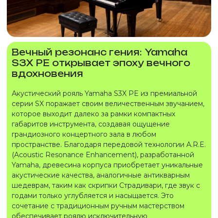
Вечный резонанс гения: Yamaha
S3X PE открывает эпоху вечного
вдохновения
Акустический рояль Yamaha S3X PE из премиальной
серии SX поражает своим величественным звучанием,
которое выходит далеко за рамки компактных
габаритов инструмента, создавая ощущение
грандиозного концертного зала в любом
пространстве. Благодаря передовой технологии A.R.E.
(Acoustic Resonance Enhancement), разработанной
Yamaha, древесина корпуса приобретает уникальные
акустические качества, аналогичные антикварным
шедеврам, таким как скрипки Страдивари, где звук с
годами только углубляется и насыщается. Это
сочетание с традиционным ручным мастерством
обеспечивает роялю исключительную