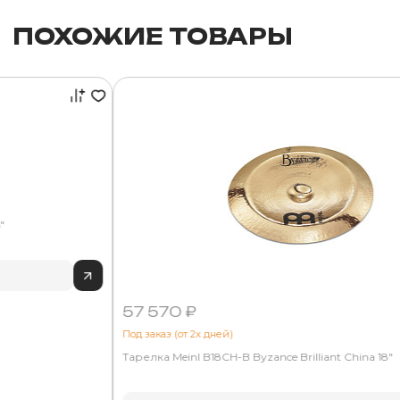
ПОХОЖИЕ ТОВАРЫ
"
57 570 ₽
Под заказ (от 2х дней)
Тарелка Meinl B18CH-B Byzance Brilliant China 18"