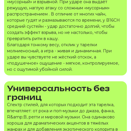
«мусорный» и взрывной. При ударе она выдаёт
режущую, наглую атаку со сложным «мусорным»
распространением . В отличие от многих чайн,
которые гудят и размазываются по времени, у B16CH
средний сустейн - удар достаточно долгий, чтобы
создать эффект взрыва, но не настолько, чтобы
превратить ритм в кашу.
Благодаря тонкому весу, отклик у тарелки
молниеносный, а игра - живая и динамичная. При
ударе вы чувствуете не жёсткий отскок, а
«подушечное» ощущение - мягкое, контролируемое,
но с ощутимой убойной силой.
Универсальность без
границ
Спектр стилей, для которых подходит эта тарелка,
впечатляет: от рока и поп-музыки до джаза, фанка,
R&amp;B, регги и мировой музыки. Она одинаково
хороша для драматических акцентов в тяжёлых
жанрах и для добавления экзотического колорита в