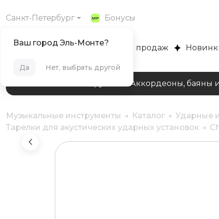
Санкт-Петербург
Бонусы
Ваш город Эль-Монте?
MUZPLANET
Хиты продаж
Новинк
Да
Нет, выбрать другой
Клавишные инструменты
Аккордеоны, баяны 
Музыкальные инструменты
Каталог
Ударные и
Тарелки для акустических ударных установок
Ch