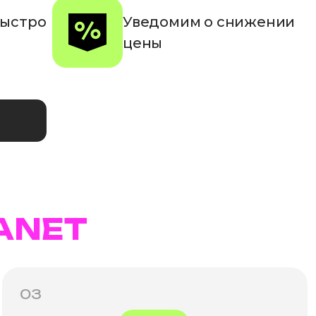
быстро
Уведомим о снижении
цены
ANET
03