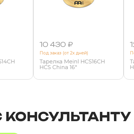
10 430 ₽
1
Под заказ (от 2х дней)
П
S14CH
Тарелка Meinl HCS16CH
Т
HCS China 16"
H
С КОНСУЛЬТАНТУ