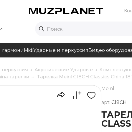
Ко
и
и гармони
Midi
Ударные и перкуссия
Видео оборудов
 перкуссия
Акустические Ударные
Комплектующ
ina тарелки
Тарелка Meinl C18CH Classics China 18
Meinl
арт.
C18CH
ТАРЕЛ
CLASS