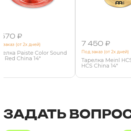
 570 ₽
7 450 ₽
 заказ (от 2х дней)
Под заказ (от 2х дней)
релка Paiste Color Sound
0 Red China 14"
Тарелка Meinl HC
HCS China 14"
ЗАДАТЬ ВОПРО