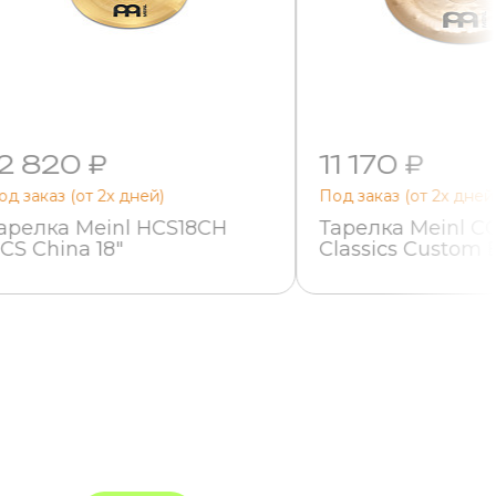
2 820 ₽
11 170 ₽
од заказ (от 2х дней)
Под заказ (от 2х дней
арелка Meinl HCS18CH
Тарелка Meinl 
CS China 18"
Classics Custom 
Metal China 16"