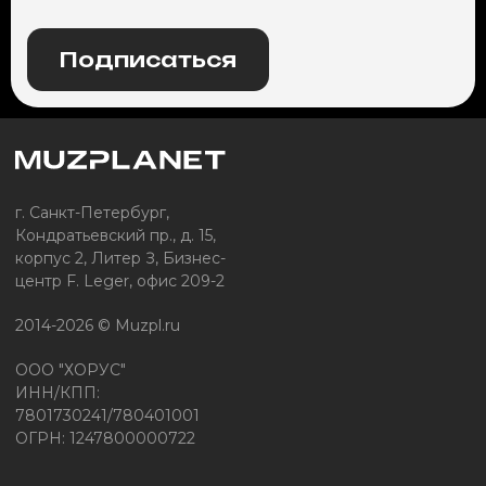
Подписаться
г. Санкт-Петербург,
Кондратьевский пр., д. 15,
корпус 2, Литер З, Бизнес-
центр F. Leger, офис 209-2
2014-2026 © Muzpl.ru
ООО "ХОРУС"
ИНН/КПП:
7801730241/780401001
ОГРН: 1247800000722