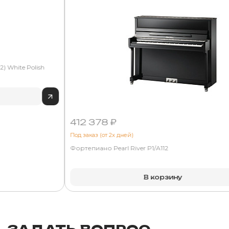
) White Polish
412 378 ₽
Под заказ (от 2х дней)
Фортепиано Pearl River P1/A112
В корзину