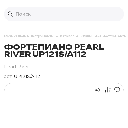
Музыкальные инструменты
Каталог
Клавишные инструменты
ФОРТЕПИАНО PEARL
RIVER UP121S/A112
Pearl River
арт.
UP121S/A112