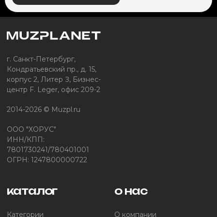
г. Санкт-Петербург,
Кондратьевский пр., д. 15,
корпус 2, Литер З, Бизнес-
центр F. Leger, офис 209-2
2014-2026 © Muzpl.ru
ООО "ХОРУС"
ИНН/КПП:
7801730241/780401001
ОГРН: 1247800000722
каталог
о нас
Категории
О компании