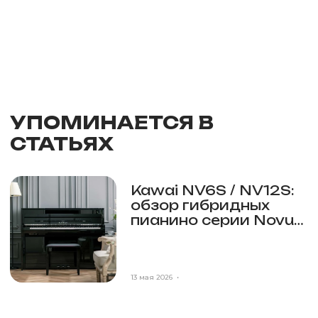
УПОМИНАЕТСЯ В
СТАТЬЯХ
Kawai NV6S / NV12S:
обзор гибридных
пианино серии Novus
— настоящая
акустическая
механика в
цифровом корпусе
13 мая 2026
•