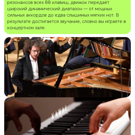
резонансов всех 88 клавиш, движок передаёт
широкий динамический диапазон — от мощных
сильных аккордов до едва слышимых мягких нот. В
результате достигается звучание, словно вы играете в
концертном зале.