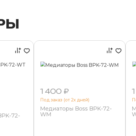
РЫ
1 400 ₽
1
Под заказ (от 2х дней)
П
Медиаторы Boss BPK-72-
М
WM
BPK-72-