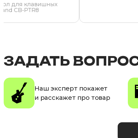
хол для клавишных
land CB-PTR8
ЗАДАТЬ ВОПРО
Наш эксперт покажет
и расскажет про товар