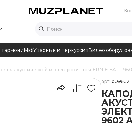
Ко
и
и гармони
Midi
Ударные и перкуссия
Видео оборудов
 для акустической и электрогитары ERNIE BALL 960
арт.
p09602
КАПО
АКУС
ЭЛЕКТ
9602 A