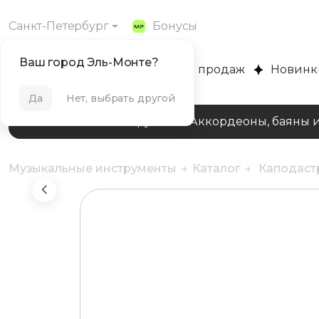
Санкт-Петербург
Бонусы
Ваш город Эль-Монте?
MUZPLANET
Хиты продаж
Новинк
Да
Нет, выбрать другой
Клавишные инструменты
Аккордеоны, баяны 
Музыкальные инструменты
Каталог
Каподастр