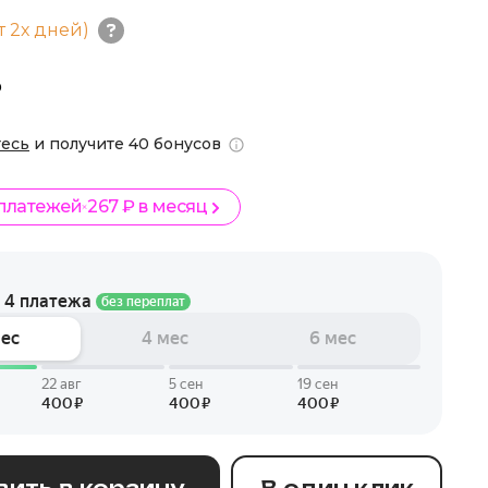
т 2х дней)
₽
тесь
и получите 40 бонусов
 платежей
267 ₽ в месяц
ить в корзину
В один клик