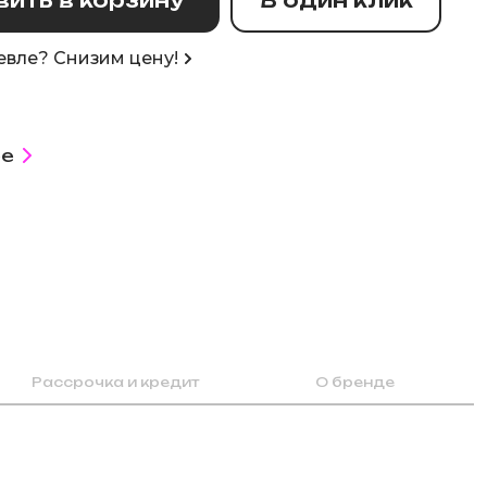
вле? Снизим цену!
е
Рассрочка и кредит
О бренде