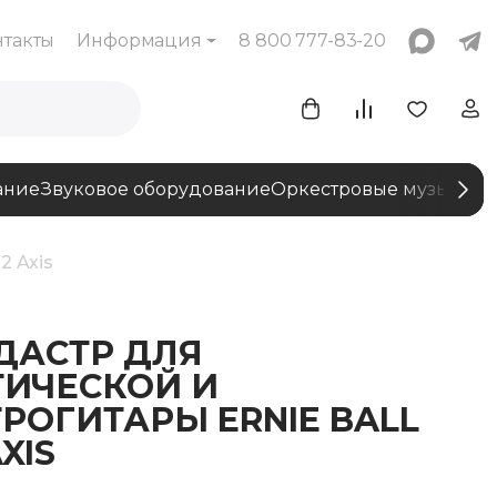
нтакты
Информация
8 800 777-83-20
ание
Звуковое оборудование
Оркестровые музыкаль
2 Axis
ДАСТР ДЛЯ
ТИЧЕСКОЙ И
РОГИТАРЫ ERNIE BALL
XIS