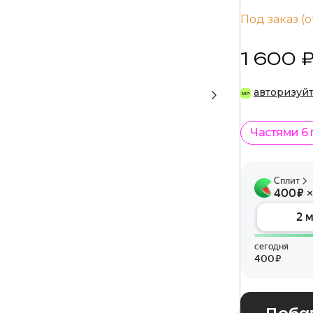
Под заказ (о
1 600 
авторизуй
Частями 6
Добав