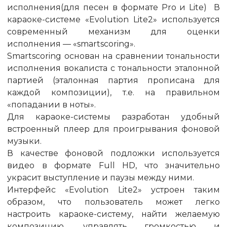
исполнения(для песен в формате Pro и Lite) В
караоке-системе «Evolution Lite2» используется
современный механизм для оценки
исполнения — «smartscoring».
Smartscoring основан на сравнении тональности
исполнения вокалиста с тональности эталонной
партией (эталонная партия прописана для
каждой композиции), т.е. на правильном
«попадании в ноты».
Для караоке-cистемы разработан удобный
встроенный плеер для проигрывания фоновой
музыки.
В качестве фоновой подложки используется
видео в формате Full HD, что значительно
украсит выступление и паузы между ними.
Интерфейс «Evolution Lite2» устроен таким
образом, что пользователь может легко
настроить караоке-систему, найти желаемую
композицию, управлять громкостью и