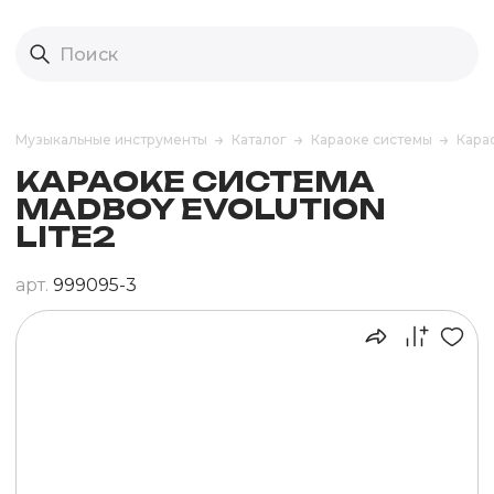
Музыкальные инструменты
Каталог
Караоке системы
Карао
КАРАОКЕ СИСТЕМА
MADBOY EVOLUTION
LITE2
арт.
999095-3