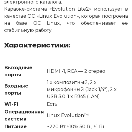
электронного каталога.
Караоке-система «Evolution Lite2» использует в
качестве ОС: «Linux Evolution», которая построена
на базе ОС Linux, что обеспечивает ее
стабильную работу.
Характеристики:
Выходные
HDMI -1, RCA — 2 стерео
порты
1 х композитный, 2 х
Входные
микрофонный (Jack 1/4"), 2 x
порты
USB 3.0, 1 x RJ45 (LAN)
Wi-Fi
Есть
Операционная
Linux Evolution™
система
Питание
~220 Вт ±10% 50 Гц ±1 Гц