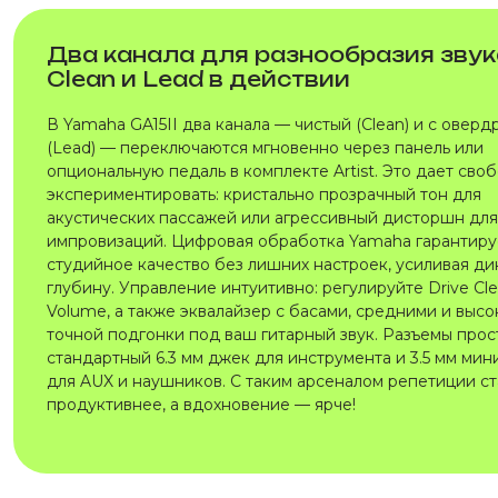
Два канала для разнообразия звук
Clean и Lead в действии
В Yamaha GA15II два канала — чистый (Clean) и с овер
(Lead) — переключаются мгновенно через панель или
опциональную педаль в комплекте Artist. Это дает сво
экспериментировать: кристально прозрачный тон для
акустических пассажей или агрессивный дисторшн для
импровизаций. Цифровая обработка Yamaha гарантиру
студийное качество без лишних настроек, усиливая ди
глубину. Управление интуитивно: регулируйте Drive Clea
Volume, а также эквалайзер с басами, средними и выс
точной подгонки под ваш гитарный звук. Разъемы про
стандартный 6.3 мм джек для инструмента и 3.5 мм ми
для AUX и наушников. С таким арсеналом репетиции ст
продуктивнее, а вдохновение — ярче!