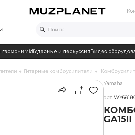
Ко
и
и гармони
Midi
Ударные и перкуссия
Видео оборудов
лители
Гитарные комбоусилители
Комбоусилите
Yamaha
арт.
WY6818
КОМБ
GA15II