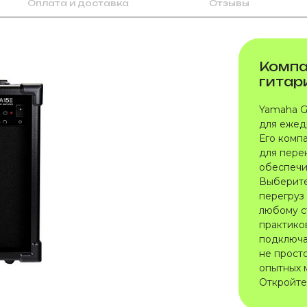
Оплата и доставка
Отзывы
Компа
гитар
Yamaha G
для ежед
Его комп
для пере
обеспечи
Выберите
перегруз
любому с
практико
подключа
не прост
опытных 
Откройте