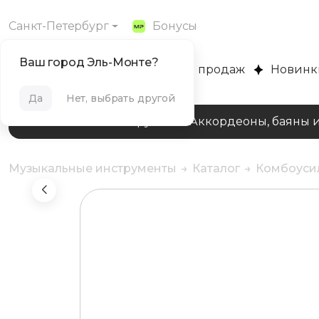
Санкт-Петербург
Бонусы
Ваш город Эль-Монте?
MUZPLANET
Хиты продаж
Новинк
Да
Нет, выбрать другой
Клавишные инструменты
Аккордеоны, баяны 
Музыкальные инструменты
Каталог
Комбо­уси