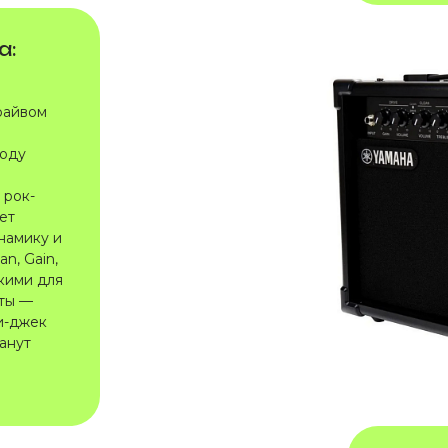
а:
драйвом
боду
 рок-
ет
намику и
n, Gain,
окими для
сты —
ни-джек
анут