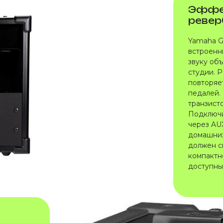
Эффек
ревер
Yamaha G
встроенн
звуку об
студии. 
повторяе
педалей. 
транзист
Подключи
через AU
домашних
должен с
компактн
доступны