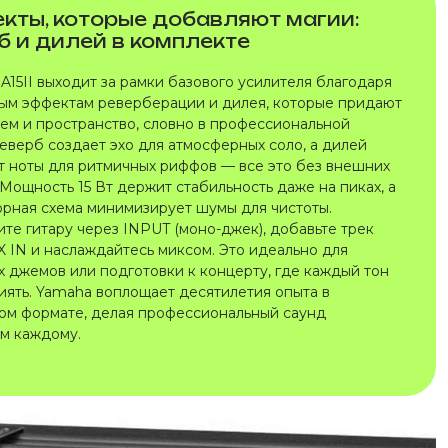
ты, которые добавляют магии:
б и дилей в комплекте
A15II выходит за рамки базового усилителя благодаря
ым эффектам реверберации и дилея, которые придают
ъем и пространство, словно в профессиональной
Реверб создает эхо для атмосферных соло, а дилей
т ноты для ритмичных риффов — все это без внешних
Мощность 15 Вт держит стабильность даже на пиках, а
орная схема минимизирует шумы для чистоты.
те гитару через INPUT (моно-джек), добавьте трек
X IN и наслаждайтесь миксом. Это идеально для
 джемов или подготовки к концерту, где каждый тон
иять. Yamaha воплощает десятилетия опыта в
ом формате, делая профессиональный саунд
м каждому.