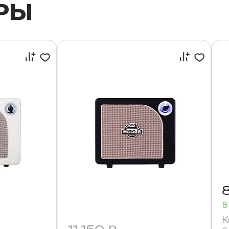
РЫ
В
К