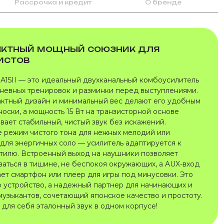
Рассрочка и кредит
О бренде
ктный мощный союзник для
истов
A15II — это идеальный двухканальный комбоусилитель
невных тренировок и разминки перед выступлениями.
актный дизайн и минимальный вес делают его удобным
носки, а мощность 15 Вт на транзисторной основе
вает стабильный, чистый звук без искажений.
 режим чистого тона для нежных мелодий или
 для энергичных соло — усилитель адаптируется к
тилю. Встроенный выход на наушники позволяет
ваться в тишине, не беспокоя окружающих, а AUX-вход
ет смартфон или плеер для игры под минусовки. Это
о устройство, а надежный партнер для начинающих и
музыкантов, сочетающий японское качество и простоту.
 для себя эталонный звук в одном корпусе!