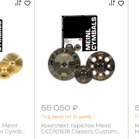
55 050 ₽
Под заказ (от 2х дней)
П
 Meinl
Комплект тарелок Meinl
К
er Cymbal
CCD101618 Classics Custom
H
18", 20"
Dark 10, 16, 18"
C