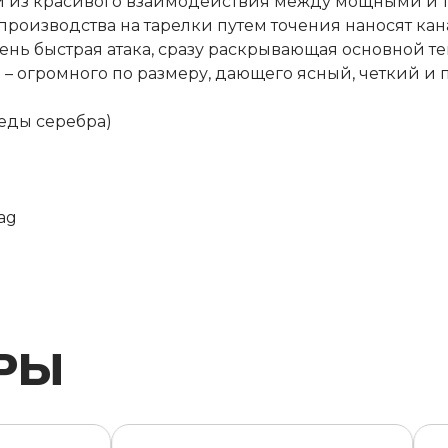
й из красивого взаимодействия между мощными и 
производства на тарелки путем точения наносят ка
чень быстрая атака, сразу раскрывающая основной т
 – огромного по размеру, дающего ясный, четкий и 
леды серебра)
ag
РЫ