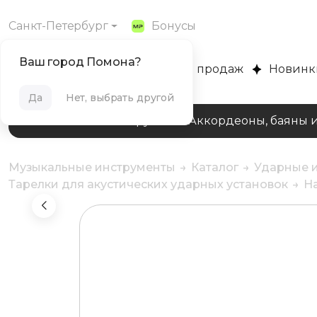
Санкт-Петербург
Бонусы
Ваш город Помона?
MUZPLANET
Хиты продаж
Новинк
Да
Нет, выбрать другой
Клавишные инструменты
Аккордеоны, баяны 
Музыкальные инструменты
Каталог
Ударные и
Тарелки для акустических ударных установок
Н