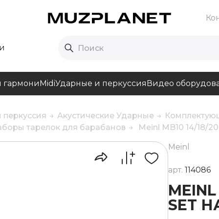
Ко
и
и гармони
Midi
Ударные и перкуссия
Видео оборудов
 перкуссия
Акустические Ударные
Комплектующ
аборы тарелок для барабанов
Meinl MB10 14/18/2
Meinl
арт.
114086
MEINL
SET Н