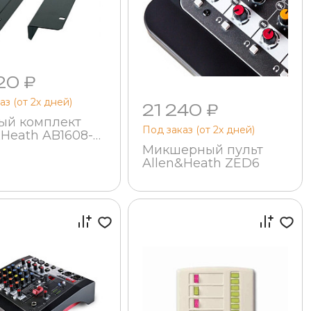
20 ₽
аз (от 2х дней)
21 240 ₽
ый комплект
Под заказ (от 2х дней)
&Heath AB1608-
Микшерный пульт
Allen&Heath ZED6