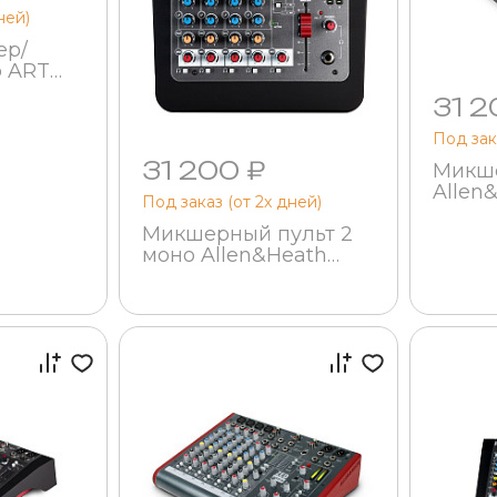
ней)
ер/
 ART
31 2
Под зак
31 200 ₽
Микше
Allen
Под заказ (от 2х дней)
Микшерный пульт 2
моно Allen&Heath
ZEDi8