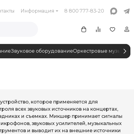
нтакты
Информация
8 800 777-83-20
ание
Звуковое оборудование
Оркестровые музыкаль
 устройство, которое применяется для
троля всех звуковых источников на концертах,
здниках и съемках. Микшер принимает сигналы
микрофонов, звуковых усилителей, музыкальных
трументов и выводит их на внешние источники