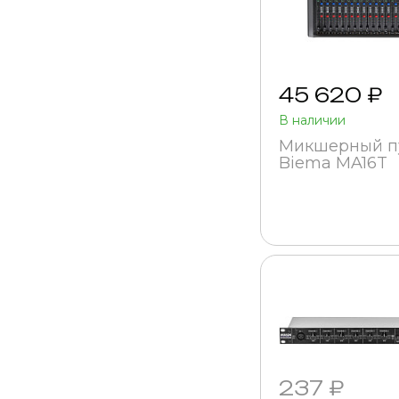
45 620 ₽
В наличии
Микшерный п
Biema MA16T
237 ₽