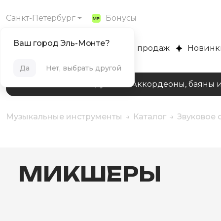
Санкт-Петербург
Бонусы
Ваш город Эль-Монте?
MUZPLANET
Хиты продаж
Новинк
Да
Нет, выбрать другой
Клавишные инструменты
Аккордеоны, баяны 
Музыкальные инструменты
Каталог
Звуковое
МИКШЕРЫ