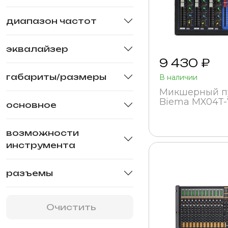
диапазон частот
эквалайзер
9 430 ₽
габариты/размеры
В наличии
Микшерный п
Biema MX04T-
основное
возможности
инструмента
разъемы