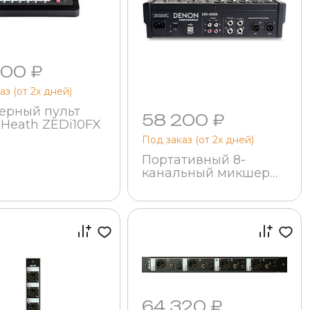
800 ₽
аз (от 2х дней)
рный пульт
58 200 ₽
&Heath ZEDi10FX
Под заказ (от 2х дней)
Портативный 8-
канальный микшер
Denon DN-408X
64 320 ₽