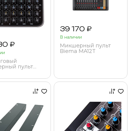
39 170 ₽
В наличии
30 ₽
Микшерный пульт
Biema MA12T
чии
говый
рный пульт
king MIX04AU