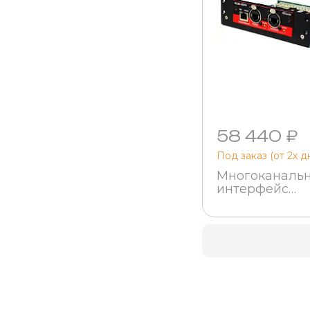
58 440 ₽
Под заказ (от 2х д
Многоканаль
интерфейс
Allen&Heath M
ADAPT-A