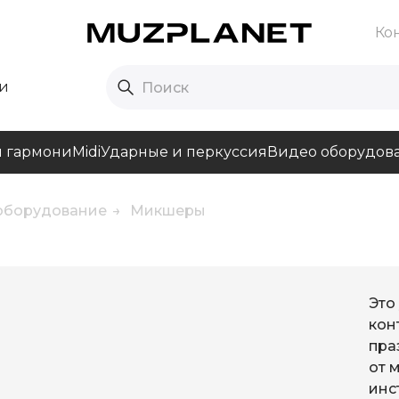
Ко
и
и гармони
Midi
Ударные и перкуссия
Видео оборудов
 оборудование
Микшеры
Это
кон
пра
от 
инс