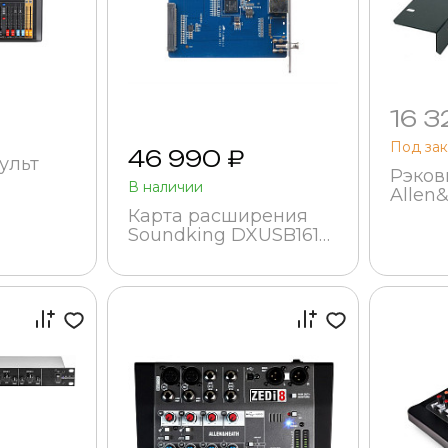
16 3
Под зак
46 990 ₽
ульт
Рэков
В наличии
Allen
RK19
Карта расширения
Soundking DXUSB1616
для микшерного
пульта DX20