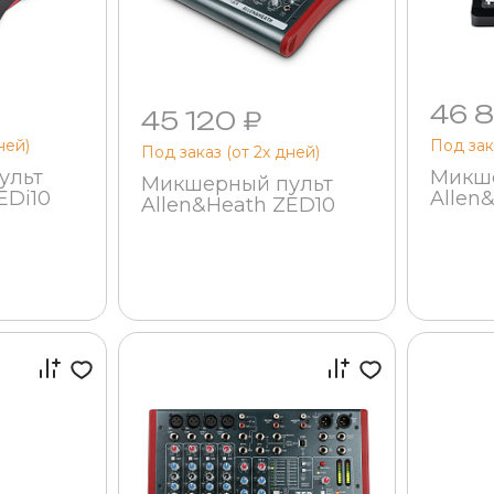
46 
45 120 ₽
ней)
Под зак
Под заказ (от 2х дней)
ульт
Микше
Микшерный пульт
EDi10
Allen
Allen&Heath ZED10