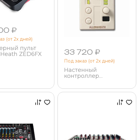
00 ₽
аз (от 2х дней)
рный пульт
33 720 ₽
&Heath ZED6FX
Под заказ (от 2х дней)
Настенный
контроллер
Allen&Heath PL-12