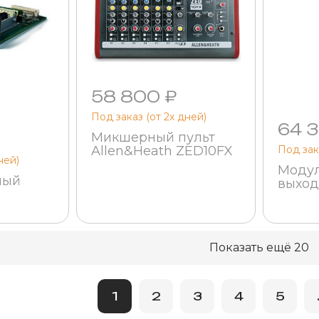
58 800 ₽
Под заказ (от 2х дней)
64 3
Микшерный пульт
Под зак
Allen&Heath ZED10FX
ней)
Модул
ный
выход
M-LI
-DL-
Показать ещё 20
1
2
3
4
5