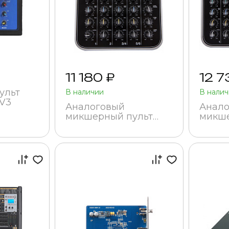
11 180 ₽
12 7
ульт
В наличии
В нали
V3
Аналоговый
Анало
микшерный пульт
микше
Soundking MIX02AU
Sound