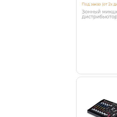
Под заказ (от 2х д
Зонный микш
дистрибьютор
MX624