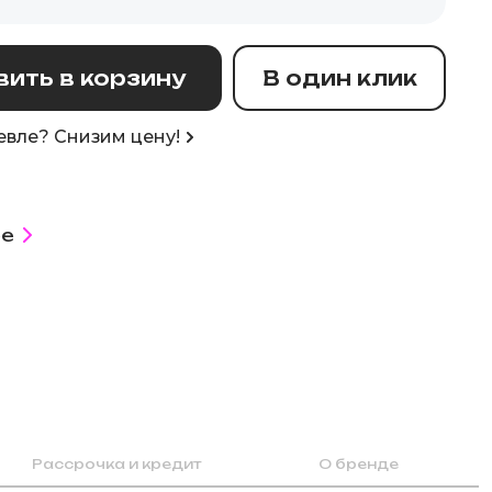
ить в корзину
В один клик
вле? Снизим цену!
е
Рассрочка и кредит
О бренде