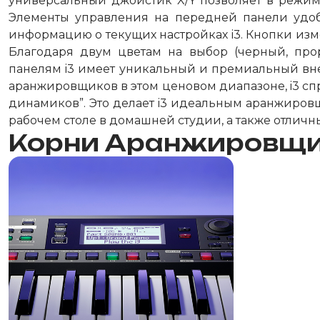
универсальный джойстик X/Y позволяет в режиме
Элементы управления на передней панели удоб
информацию о текущих настройках i3. Кнопки изм
Благодаря двум цветам на выбор (черный, пр
панелям i3 имеет уникальный и премиальный внеш
аранжировщиков в этом ценовом диапазоне, i3 спр
динамиков”. Это делает i3 идеальным аранжиров
рабочем столе в домашней студии, а также отличн
Корни Аранжировщ