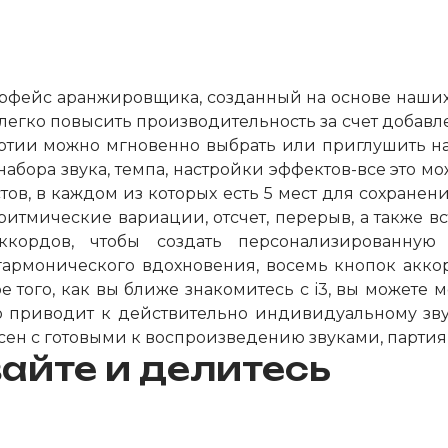
ерфейс аранжировщика, созданный на основе наших 
легко повысить производительность за счет добав
артии можно мгновенно выбрать или приглушить на
абора звука, темпа, настройки эффектов-все это м
истов, в каждом из которых есть 5 мест для сохра
ритмические вариации, отсчет, перерыв, а также 
ккордов, чтобы создать персонализированную
армонического вдохновения, восемь кнопок аккор
 того, как вы ближе знакомитесь с i3, вы можете м
то приводит к действительно индивидуальному зву
сен с готовыми к воспроизведению звуками, парти
айте и делитесь