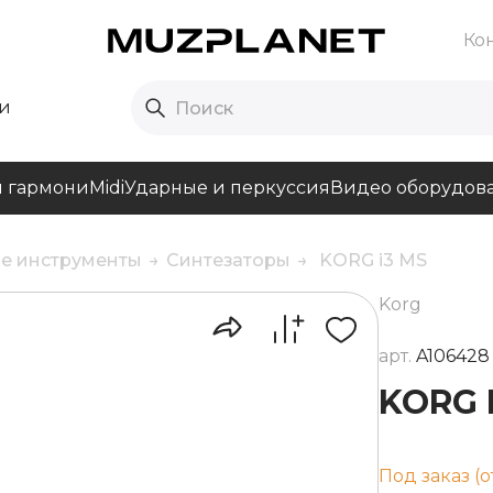
Ко
и
и гармони
Midi
Ударные и перкуссия
Видео оборудов
е инструменты
Синтезаторы
KORG i3 MS
Korg
арт.
A106428
KORG 
Под заказ (о