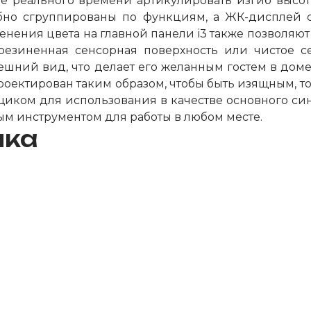
 реального времени артикулировать изгиб высоты
но сгруппированы по функциям, а ЖК-дисплей с
енения цвета на главной панели i3 также позволяют
орезиненная сенсорная поверхность или чистое 
ний вид, что делает его желанным гостем в доме,
оектирован таким образом, чтобы быть изящным, то
щиком для использования в качестве основного син
ым инструментом для работы в любом месте.
ика