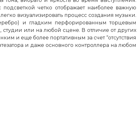
 тона, вибрато и яркость во время выступления.
 подсветкой четко отображает наиболее важную
 легко визуализировать процесс создания музыки.
серебро) и гладким перфорированным торцевым
 студии или на любой сцене. В отличие от других
нким и еще более портативным за счет “отсутствия
тезатора и даже основного контроллера на любом