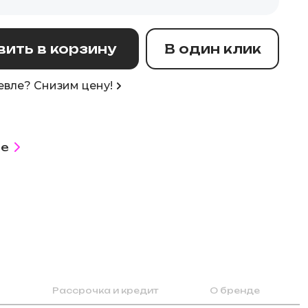
ить в корзину
В один клик
вле? Снизим цену!
е
Рассрочка и кредит
О бренде