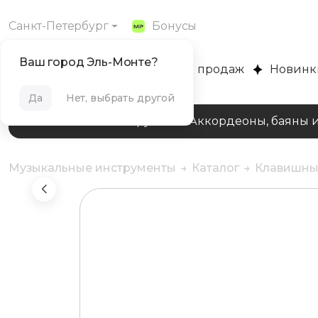
Санкт-Петербург
Бонусы
Ваш город Эль-Монте?
MUZPLANET
Хиты продаж
Новинк
Да
Нет, выбрать другой
Клавишные инструменты
Аккордеоны, баяны 
Музыкальные инструменты
Каталог
Клавишны