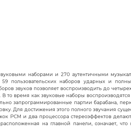
 звуковыми наборами и 270 аутентичными музык
 59 пользовательских наборов ударных и полн
боров звуков позволяет воспроизводить до четыре
В то время как звуковые наборы воспроизводятся
льно запрограммированные партии барабана, перк
ку. Для достижения этого полного звучания сущес
ок PCM и два процессора стереоэффектов делают 
расположенная на главной панели, означает, чт