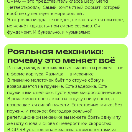
GP148 — это представитель класса Baby Grand
(четвертьрояль). Самый компактный формат, который
вообще существует в мире роялей .
Этот рояль никуда не поедет, не зашатается при игре,
не начнёт «дышать» при смене сезонов. Он —
фундамент. И буквально, и музыкально.
Рояльная механика:
почему это меняет всё
Разница между вертикальным пианино и роялем — не
в форме корпуса. Разница — в механике.
В пианино молоточек бьёт по струне сбоку и
возвращается на пружине. Есть задержка. Есть
пружинный «щёлчок», пусть даже микроскопический.
В рояле молоточек летит на струну снизу вверх, а
возвращается силой тяжести. Естественно, мягко, без
пружин. И главное: благодаря рояльной
репетиционной механике вы можете брать одну и ту
же ноту снова и снова с невероятной скоростью .
В GP148 установлена механика с компонентами из