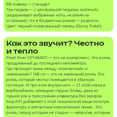
88 клавиш — стандарт .
Три педали — с центральной педалью sostenuto
(задерживает выбранные ноты, не влияя на
остальные), что в бюджетных роялях — редкость .
Цвет: чёрный полированный глянец (Ebony Polish) .
Как это звучит? Честно
и тепло
Pearl River GP148/A111 — это не компромисс. Это рояль,
продуманный до последнего миллиметра.
Где проходит грань между «компактный» и
«маленький»? 148 см — это не маленький рояль. Это
рояль, который честно помещается в обычную
гостиную. И при этом внутри него — 21 слой клёна в
вирбельбанке, немецкие струны Röslau, дека из
горной ели и трёхслойная клавиатура без зазоров.
Код A111 добавляет к этой технической мощи золотую
фурнитуру и элегантные классические линии . Это
рояль, перед которым не стыдно — напротив, которым