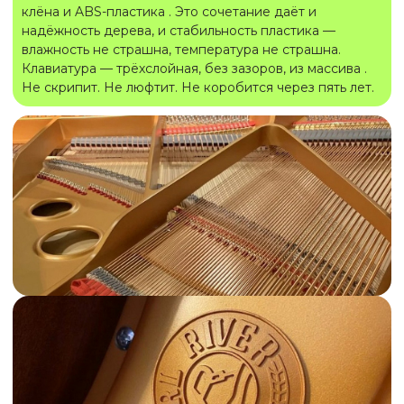
клёна и ABS-пластика . Это сочетание даёт и
надёжность дерева, и стабильность пластика —
влажность не страшна, температура не страшна.
Клавиатура — трёхслойная, без зазоров, из массива .
Не скрипит. Не люфтит. Не коробится через пять лет.