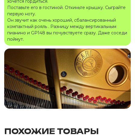
хочется гордиться.
Поставьте его в гостиной. Откиньте крышку. Сыграйте
первую ноту.
Он звучит как очень хороший, сбалансированный
компактный рояль . Разницу между вертикальным
пианино и GP148 вы почувствуете сразу. Даже соседи
поймут.
ПОХОЖИЕ ТОВАРЫ