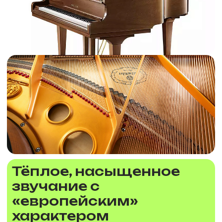
Тёплое, насыщенное
звучание с
«европейским»
характером