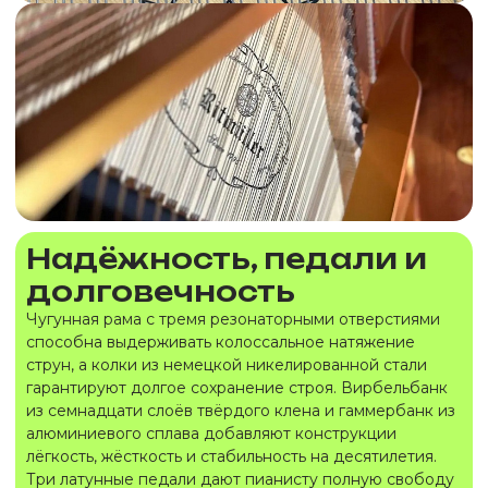
Надёжность, педали и
долговечность
Чугунная рама с тремя резонаторными отверстиями
способна выдерживать колоссальное натяжение
струн, а колки из немецкой никелированной стали
гарантируют долгое сохранение строя. Вирбельбанк
из семнадцати слоёв твёрдого клена и гаммербанк из
алюминиевого сплава добавляют конструкции
лёгкость, жёсткость и стабильность на десятилетия.
Три латунные педали дают пианисту полную свободу