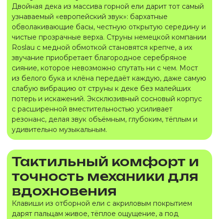
Двойная дека из массива горной ели дарит тот самый
узнаваемый «европейский звук»: бархатные
обволакивающие басы, честную открытую середину и
чистые прозрачные верха. Струны немецкой компании
Roslau с медной обмоткой становятся крепче, а их
звучание приобретает благородное серебряное
сияние, которое невозможно спутать ни с чем. Мост
из белого бука и клёна передаёт каждую, даже самую
слабую вибрацию от струны к деке без малейших
потерь и искажений. Эксклюзивный сосновый корпус
с расширенной вместительностью усиливает
резонанс, делая звук объёмным, глубоким, тёплым и
удивительно музыкальным.
Тактильный комфорт и
точность механики для
вдохновения
Клавиши из отборной ели с акриловым покрытием
дарят пальцам живое, тёплое ощущение, а под