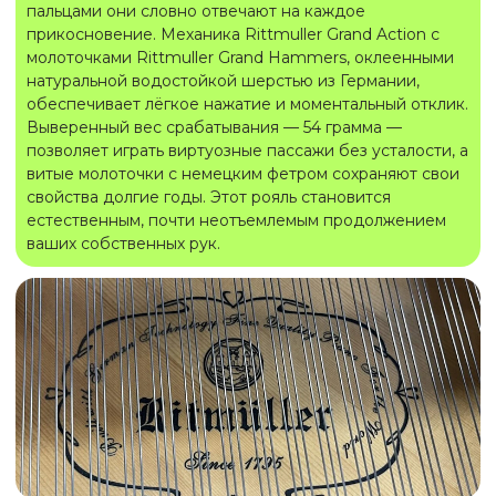
пальцами они словно отвечают на каждое
прикосновение. Механика Rittmuller Grand Action с
молоточками Rittmuller Grand Hammers, оклеенными
натуральной водостойкой шерстью из Германии,
обеспечивает лёгкое нажатие и моментальный отклик.
Выверенный вес срабатывания — 54 грамма —
позволяет играть виртуозные пассажи без усталости, а
витые молоточки с немецким фетром сохраняют свои
свойства долгие годы. Этот рояль становится
естественным, почти неотъемлемым продолжением
ваших собственных рук.