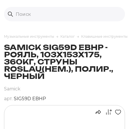
Музыкальные инструменты
Каталог
Клавишные инструменты
SAMICK SIG59D EBHP -
РОЯЛЬ, 103X153X175,
360КГ, СТРУНЫ
ROSLAU(НЕМ.), ПОЛИР.,
ЧЕРНЫЙ
Samick
арт.
SIG59D EBHP