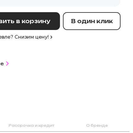
ить в корзину
В один клик
вле? Снизим цену!
е
Рассрочка и кредит
О бренде