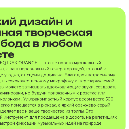
ий дизайн и
ная творческая
обода в любом
сте
EQTRAK ORANGE — это не просто музыкальный
нт, а ваш персональный генератор идей, готовый к
де угодно, от сцены до дивана. Благодаря встроенному
, высококачественному микрофону и перезаряжаемой
 вы можете записывать вдохновляющие звуки, создавать
ранжировки, не будучи привязанным к розетке или
колонкам . Ультракомпактный корпус весом всего 500
легко помещается в рюкзак, а яркий оранжево-серый
деляет вас и ваше творчество из толпы. Это
й инструмент для продакшена в дороге, на репетициях
быстрой фиксации музыкальных идей на природе.