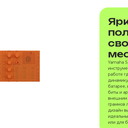
Ярк
пол
св
ме
Yamaha S
инструме
работе г
динамику
батарее,
биты и а
внешним 
граммов 
дизайн вы
идеальны
или для 