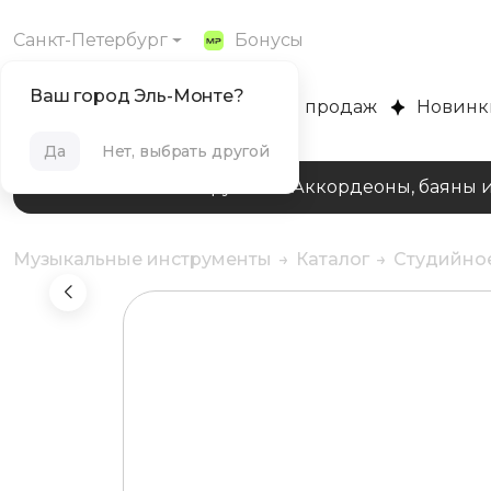
Санкт-Петербург
Бонусы
Ваш город Эль-Монте?
MUZPLANET
Хиты продаж
Новинк
Да
Нет, выбрать другой
Клавишные инструменты
Аккордеоны, баяны 
Музыкальные инструменты
Каталог
Студийно