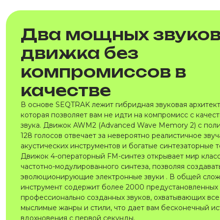
Два мощных звуко
движка без
компромиссов в
качестве
В основе SEQTRAK лежит гибридная звуковая архитект
которая позволяет вам не идти на компромисс с качес
звука. Движок AWM2 (Advanced Wave Memory 2) с пол
128 голосов отвечает за невероятно реалистичное зву
акустических инструментов и богатые синтезаторные т
Движок 4-операторный FM-синтез открывает мир клас
частотно-модулированного синтеза, позволяя создавать
эволюционирующие электронные звуки . В общей сло
инструмент содержит более 2000 предустановленных
профессионально созданных звуков, охватывающих все
мыслимые жанры и стили, что дает вам бесконечный и
вдохновения с первой секунды.