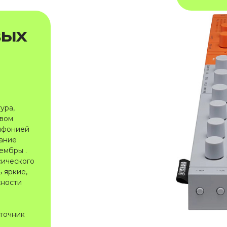
вых
ура,
твом
ифонией
чание
ембры .
сического
 яркие,
жности
сточник