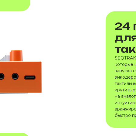
24 
для
так
SEQTRAK 
которые 
запуска 
энкодеро
тактильн
крутить р
на анало
интуитив
аранжиро
быстро п