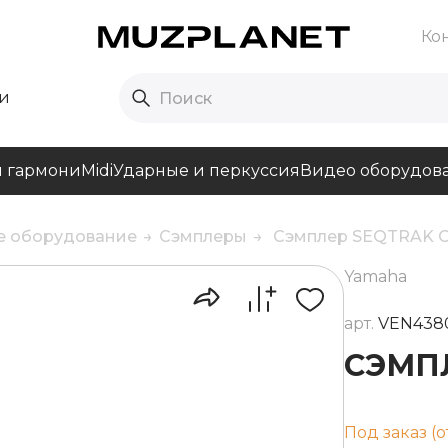
Ко
и
и гармони
Midi
Ударные и перкуссия
Видео оборудов
е оборудование
Сэмплеры
Сэмплер SEQTRAK 
Yamaha
арт.
VEN438
СЭМП
Под заказ (о