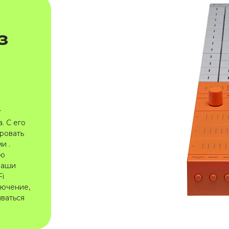
з
т
. С его
ровать
и .
ию
ваши
Fi
ючение,
иваться