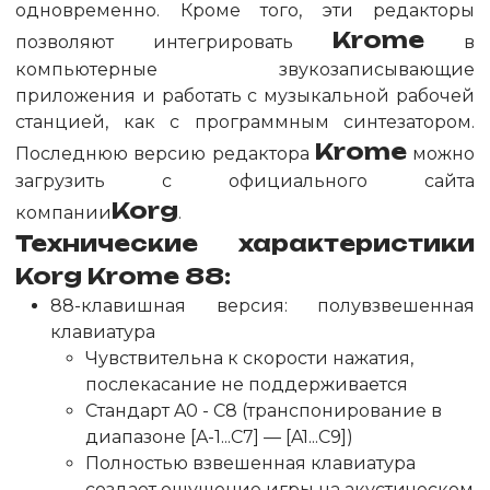
одновременно. Кроме того, эти редакторы
Krome
позволяют интегрировать
в
компьютерные звукозаписывающие
приложения и работать с музыкальной рабочей
станцией, как с программным синтезатором.
Krome
Последнюю версию редактора
можно
загрузить с официального сайта
Korg
компании
.
Технические характеристики
Korg Krome 88:
88-клавишная версия: полувзвешенная
клавиатура
Чувствительна к скорости нажатия,
послекасание не поддерживается
Стандарт A0 - C8 (транспонирование в
диапазоне [A-1...C7] — [A1...C9])
Полностью взвешенная клавиатура
создает ощущение игры на акустическом