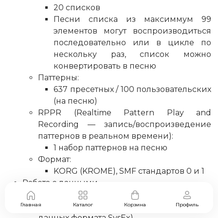
20 списков
Песни списка из максиммум 99
элементов могут воспроизводиться
последовательно или в цикле по
нескольку раз, список можно
конвертировать в песню
Паттерны:
637 пресетных / 100 пользовательских
(на песню)
RPPR (Realtime Pattern Play and
Recording — запись/воспроизведение
паттернов в реальном времени):
1 набор паттернов на песню
Формат:
KORG (KROME), SMF стандартов 0 и 1
Работа с данными
Загрузка, сохранение, утилиты,
Главная
фильтрация (сохранение и загрузка MIDI-
Каталог
Корзина
Профиль
данных формата SysEx)