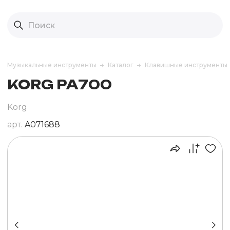
Музыкальные инструменты
Каталог
Клавишные инструменты
KORG PA700
Korg
арт.
A071688