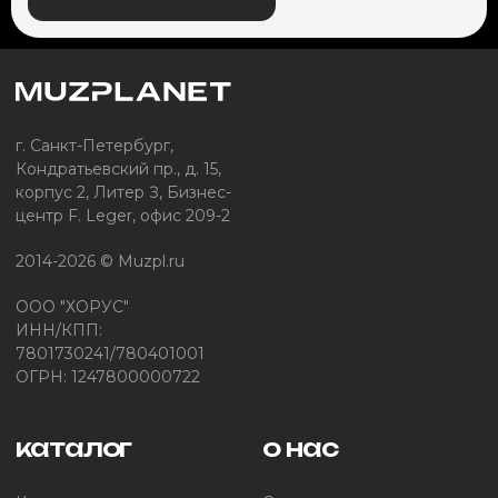
г. Санкт-Петербург,
Кондратьевский пр., д. 15,
корпус 2, Литер З, Бизнес-
центр F. Leger, офис 209-2
2014-2026 © Muzpl.ru
ООО "ХОРУС"
ИНН/КПП:
7801730241/780401001
ОГРН: 1247800000722
каталог
о нас