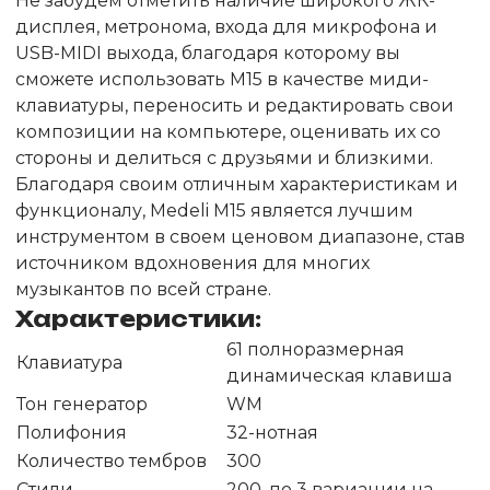
Не забудем отметить наличие широкого ЖК-
дисплея, метронома, входа для микрофона и
USB-MIDI выхода, благодаря которому вы
сможете использовать М15 в качестве миди-
клавиатуры, переносить и редактировать свои
композиции на компьютере, оценивать их со
стороны и делиться с друзьями и близкими.
Благодаря своим отличным характеристикам и
функционалу, Medeli М15 является лучшим
инструментом в своем ценовом диапазоне, став
источником вдохновения для многих
музыкантов по всей стране.
Характеристики:
61 полноразмерная
Клавиатура
динамическая клавиша
Тон генератор
WM
Полифония
32-нотная
Количество тембров
300
Стили
200, по 3 вариации на