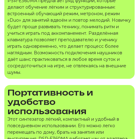
PSR-E360MA предлагает ряд функций, которые
делают обучение лёгким и структурированным:
встроенный обучающий режим, метроном, режим
«Duo» для занятий вдвоём и повтор мелодий. Новичку
будет проще развивать технику, понимать ритм и
учиться играть под аккомпанемент. Разделённая
клавиатура позволяет преподавателю и ученику
играть одновременно, что делает процесс более
наглядным. Возможность подключения наушников
даёт шанс практиковаться в любое время суток и
сосредоточиться на игре, не отвлекаясь на внешние
шумы.
Портативность и
удобство
использования
Этот синтезатор лёгкий, компактный и удобный в
повседневном использовании. Его можно легко
перемещать по дому, брать на занятия или
выступления. PSR-E360MA работает как от адаптера,