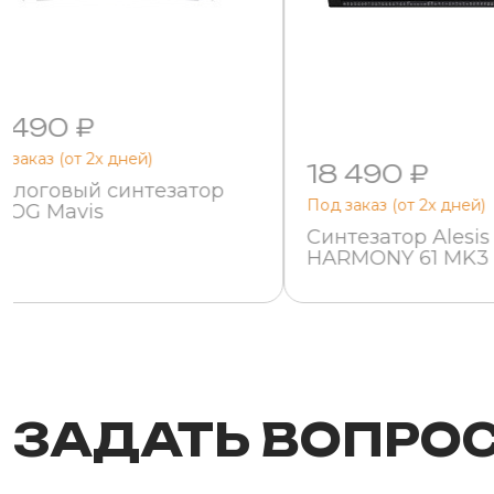
1 490 ₽
 заказ (от 2х дней)
18 490 ₽
алоговый синтезатор
Под заказ (от 2х дней)
OG Mavis
Синтезатор Alesis
HARMONY 61 MK3
ЗАДАТЬ ВОПРО