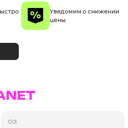
быстро
Уведомим о снижении
цены
ANET
03