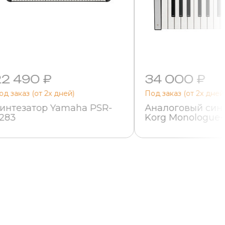
22 490 ₽
34 000 ₽
од заказ (от 2х дней)
Под заказ (от 2х дней
интезатор Yamaha PSR-
Аналоговый син
283
Korg Monologue-