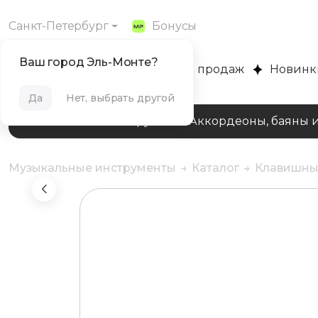
Санкт-Петербург
Бонусы
Ваш город Эль-Монте?
MUZPLANET
Хиты продаж
Новинк
Да
Нет, выбрать другой
Клавишные инструменты
Аккордеоны, баяны 
Музыкальные инструменты
Каталог
Клавишны