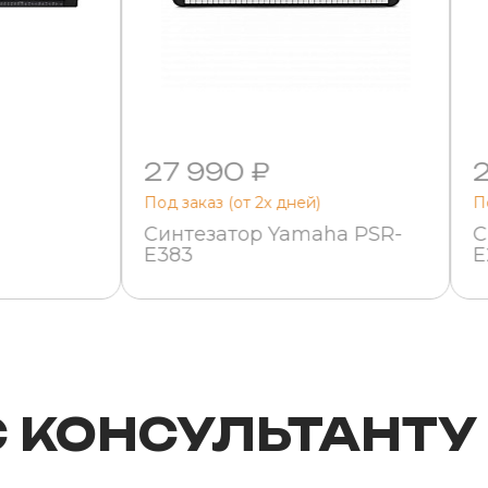
27 990 ₽
Под заказ (от 2х дней)
П
Синтезатор Yamaha PSR-
С
E383
E
С КОНСУЛЬТАНТУ