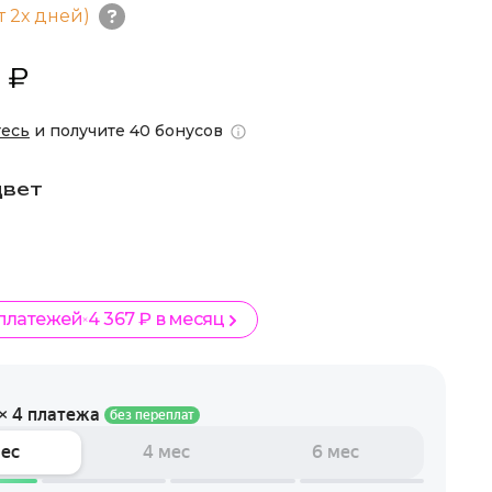
т 2х дней)
 ₽
тесь
и получите 40 бонусов
цвет
 платежей
4 367 ₽ в месяц