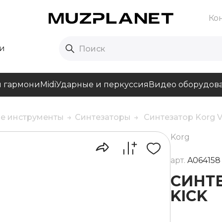
Ко
и
и гармони
Midi
Ударные и перкуссия
Видео оборудов
е инструменты
Синтезаторы
Синтезатор Korg V
Korg
арт.
A064158
СИНТЕ
KICK