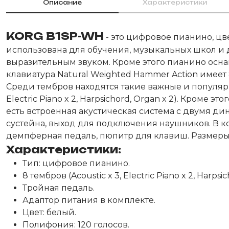
Описание
Характеристики
KORG B1SP-WH
- это цифровое пианино, цв
использована для обучения, музыкальных школ и 
выразительным звуком. Кроме этого пианино осн
клавиатура Natural Weighted Hammer Action имеет
Среди тембров находятся такие важные и популярны
Electric Piano x 2, Harpsichord, Organ x 2). Кром
есть встроенная акустическая система с двумя ди
сустейна, выход для подключения наушников. В ко
демпферная педаль, пюпитр для клавиш. Размеры пиан
Характеристики:
Тип: цифровое пианино.
8 тембров (Acoustic x 3, Electric Piano x 2, Harpsic
Тройная педаль.
Адаптор питания в комплекте.
Цвет: белый.
Полифония: 120 голосов.