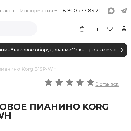
нтакты
Информация
8 800 777-83-20
ание
Звуковое оборудование
Оркестровые музыкаль
пианино Korg B1SP-WH
0 отзывов
ОВОЕ ПИАНИНО KORG
WH