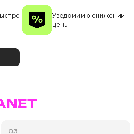
быстро
Уведомим о снижении
цены
ANET
03