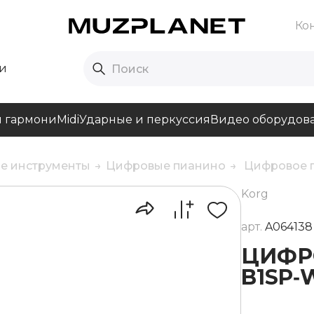
Ко
и
и гармони
Midi
Ударные и перкуссия
Видео оборудов
е инструменты
Цифровые пианино
Цифровое 
Korg
арт.
A064138
ЦИФР
B1SP‑