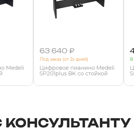
63 640 ₽
Под заказ (от 2х дней)
В
о Medeli
Цифровое пианино Medeli
Ц
й
SP201plus BK со стойкой
S
С КОНСУЛЬТАНТУ