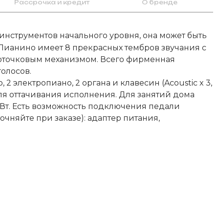
Рассрочка и кредит
О бренде
инструментов начального уровня, она может быть
Пианино имеет 8 прекрасных тембров звучания с
лоточковым механизмом. Всего фирменная
голосов.
 электропиано, 2 органа и клавесин (Acoustic x 3,
м для оттачивания исполнения. Для занятий дома
 Вт. Есть возможность подключения педали
чняйте при заказе): адаптер питания,