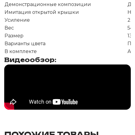
Демонстрационные композиции
Да
Имитация открытой крышки
Не
Усиление
2 х
Вес
54 
Размер
136
Варианты цвета
Па
В комплекте
Ад
Видеообзор:
ПОХОЖИЕ ТОВАРЫ