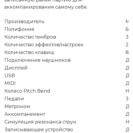
аккомпанирования самому себе.
Производитель
Me
Полифония
64
Количество тембров
31
Количество эффектов/настроек
2
Количество клавиш
88
Подключение наушников
Да
Дисплей
Да
USB
Да
MIDI
Да
Колесо Pitch Bend
Не
Педали
3 
Метроном
Да
Аккомпанемент
Да
Симуляция резонанса струн
Не
Записывающее устройство
Да