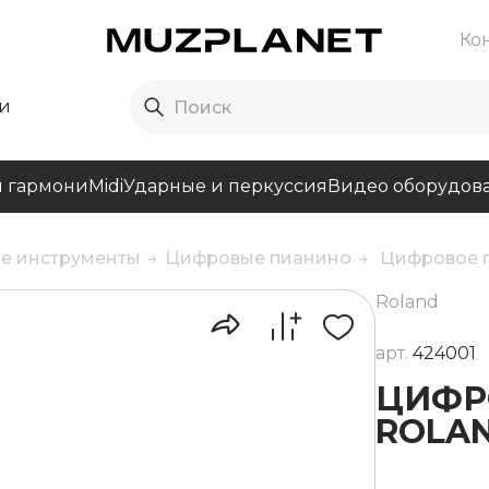
Ко
и
и гармони
Midi
Ударные и перкуссия
Видео оборудов
е инструменты
Цифровые пианино
Цифровое п
Roland
арт.
424001
ЦИФР
ROLAN