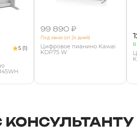
99 890 ₽
Под заказ (от 2х дней)
В
Цифровое пианино Kawai
5 (1)
KDP75 W
Ц
K
но
145WH
С КОНСУЛЬТАНТУ