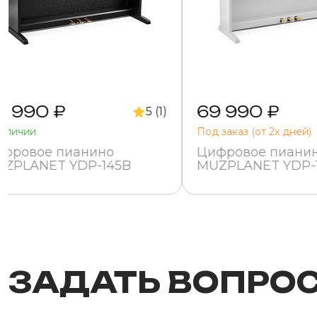
9 990 ₽
69 990 ₽
5 (1)
наличии
Под заказ (от 2х дней)
фровое пианино
Цифровое пиани
ZPLANET YDP-145B
MUZPLANET YDP-
ЗАДАТЬ ВОПРО