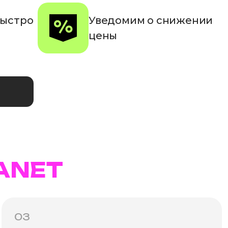
быстро
Уведомим о снижении
цены
ANET
03