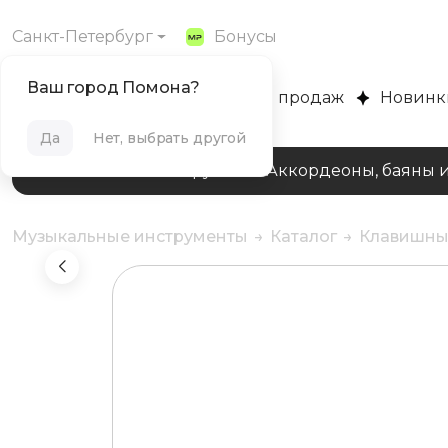
Санкт-Петербург
Бонусы
Ваш город Помона?
MUZPLANET
Хиты продаж
Новинк
Да
Нет, выбрать другой
Клавишные инструменты
Аккордеоны, баяны 
Музыкальные инструменты
Каталог
Клавишны