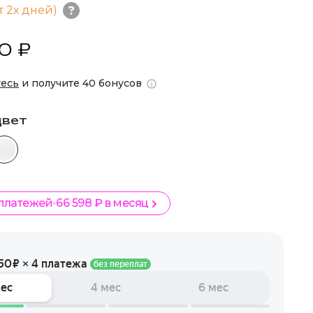
т 2х дней)
0 ₽
тесь
и получите 40 бонусов
цвет
 платежей
66 598 ₽ в месяц