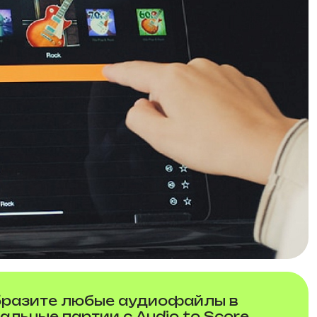
разите любые аудиофайлы в
альные партии с Audio to Score