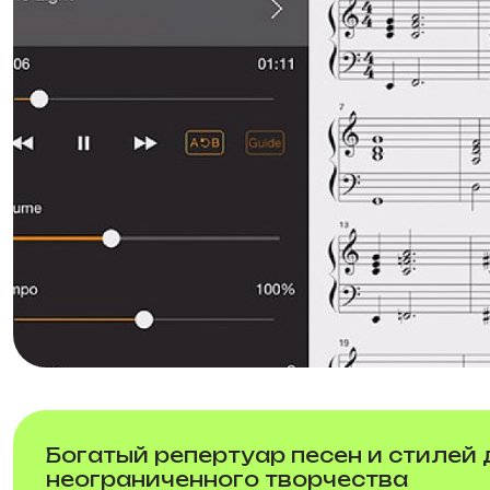
Богатый репертуар песен и стилей
неограниченного творчества