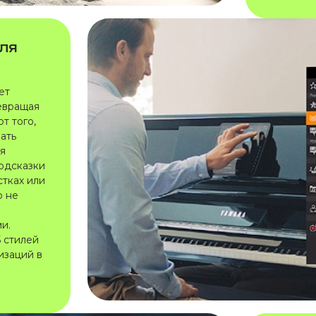
ля
ет
евращая
т того,
вать
ая
подсказки
стках или
о не
и.
 стилей
изаций в