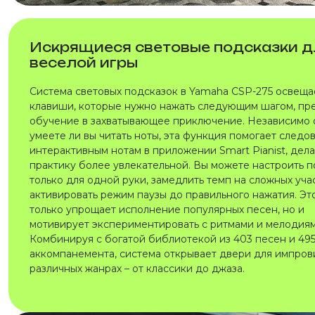
Искрящиеся световые подсказки д
веселой игры
Система световых подсказок в Yamaha CSP-275 освеща
клавиши, которые нужно нажать следующим шагом, пр
обучение в захватывающее приключение. Независимо о
умеете ли вы читать ноты, эта функция помогает следо
интерактивным нотам в приложении Smart Pianist, дел
практику более увлекательной. Вы можете настроить 
только для одной руки, замедлить темп на сложных уча
активировать режим паузы до правильного нажатия. Эт
только упрощает исполнение популярных песен, но и
мотивирует экспериментировать с ритмами и мелодиям
Комбинируя с богатой библиотекой из 403 песен и 495
аккомпанемента, система открывает двери для импров
различных жанрах – от классики до джаза.