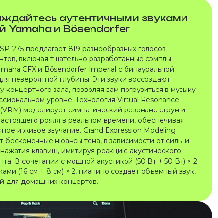
ждайтесь аутентичными звуками
й Yamaha и Bösendorfer
SP-275 предлагает 819 разнообразных голосов
нтов, включая тщательно разработанные сэмплы
amaha CFX и Bösendorfer Imperial с бинауральной
для невероятной глубины. Эти звуки воссоздают
 концертного зала, позволяя вам погрузиться в музыку
ссиональном уровне. Технология Virtual Resonance
 (VRM) моделирует симпатический резонанс струн и
настоящего рояля в реальном времени, обеспечивая
ное и живое звучание. Grand Expression Modeling
т бесконечные нюансы тона, в зависимости от силы и
 нажатия клавиш, имитируя реакцию акустического
та. В сочетании с мощной акустикой (50 Вт + 50 Вт) × 2
ами (16 см + 8 см) × 2, пианино создает объемный звук,
й для домашних концертов.