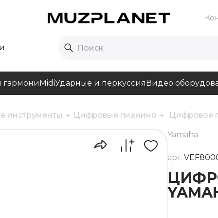
Ко
и
и гармони
Midi
Ударные и перкуссия
Видео оборудов
е инструменты
Цифровые пианино
Цифровое 
Yamaha
арт.
VEF800
ЦИФР
YAMAH