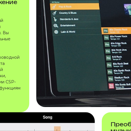
жение
ый
и
. Вы
льные
в
проводной
Эта
ый
ки,
ии CSP-
 функциям
Преоб
музык