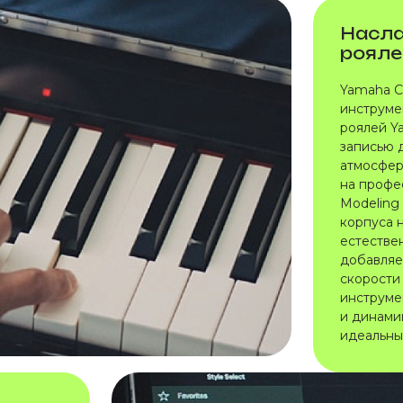
Насла
рояле
Yamaha C
инструме
роялей Y
записью 
атмосферу
на профе
Modeling
корпуса 
естествен
добавляе
скорости
инструмен
и динамик
идеальны