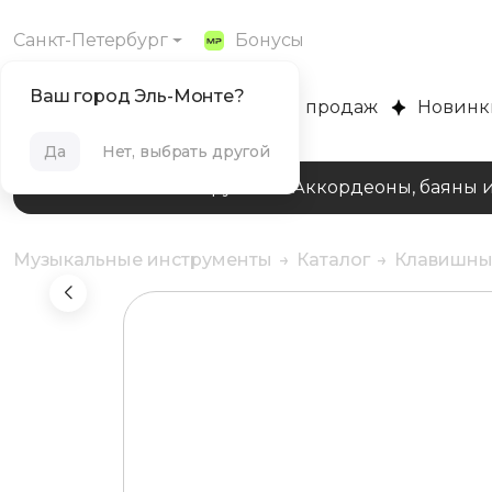
Санкт-Петербург
Бонусы
Ваш город Эль-Монте?
MUZPLANET
Хиты продаж
Новинк
Да
Нет, выбрать другой
Клавишные инструменты
Аккордеоны, баяны 
Музыкальные инструменты
Каталог
Клавишны