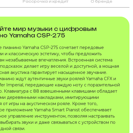
Рассрочка и кредит
О бренде
йте мир музыки с цифровым
но Yamaha CSP-275
 пианино Yamaha CSP-275 сочетает передовые
ии и классическую эстетику, чтобы предложить
ам незабываемые впечатления. Встроенная система
 подсказок делает игру веселой и доступной, а мощная
сная акустика гарантирует насыщенное звучание.
ианино ждут аутентичные звуки роялей Yamaha CFX и
fer Imperial, передающие каждую ноту с поразительной
ю. Клавиатура с 88 взвешенными клавишами обладает
ми деревянными накладками, имитирующими
 от игры на акустическом рояле. Кроме того,
ое приложение Yamaha Smart Pianist обеспечивает
ное управление инструментом, позволяя настраивать
 выбирать звуки и даже связываться с устройством по
дной связи.