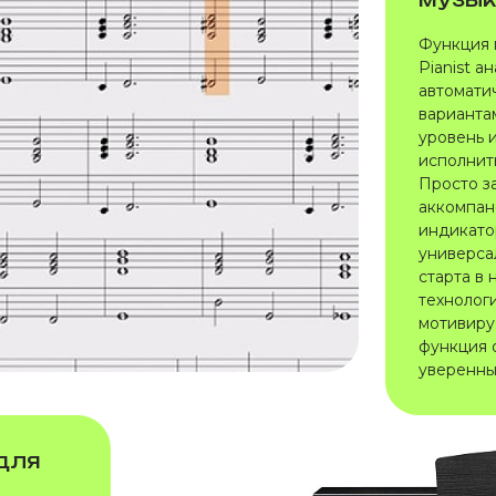
Функция 
Pianist а
автомати
варианта
уровень и
исполнит
Просто з
аккомпан
индикато
универса
старта в 
технолог
мотивиру
функция 
уверенны
 для