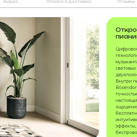
Видео
Оплата и доставка
Отзывы
Откро
пиани
Цифровое
технолог
музыкант
световых
двухполо
Внутри п
Bösendor
точность
настоящи
ощущения
бесплатн
интуитив
эффекты,
беспрово