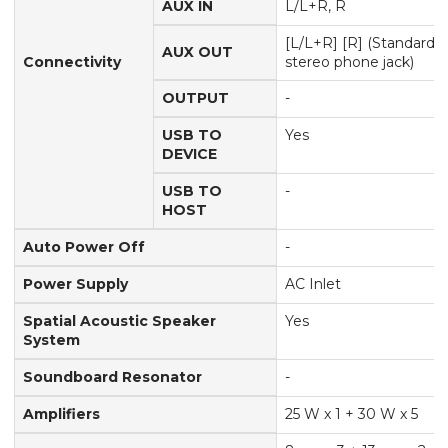
AUX IN
L/L+R, R
[L/L+R] [R] (Standard
AUX OUT
Connectivity
stereo phone jack)
OUTPUT
-
USB TO
Yes
DEVICE
USB TO
-
HOST
Auto Power Off
-
Power Supply
AC Inlet
Spatial Acoustic Speaker
Yes
System
Soundboard Resonator
-
Amplifiers
25 W x 1 + 30 W x 5