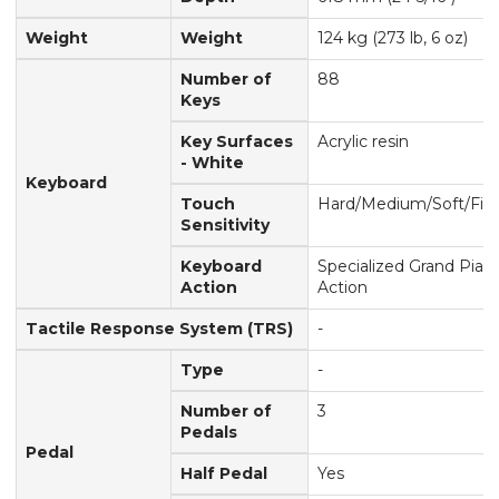
Weight
Weight
124 kg (273 lb, 6 oz)
Number of
88
Keys
Key Surfaces
Acrylic resin
- White
Keyboard
Touch
Hard/Medium/Soft/Fix
Sensitivity
Keyboard
Specialized Grand Pian
Action
Action
Tactile Response System (TRS)
-
Type
-
Number of
3
Pedals
Pedal
Half Pedal
Yes