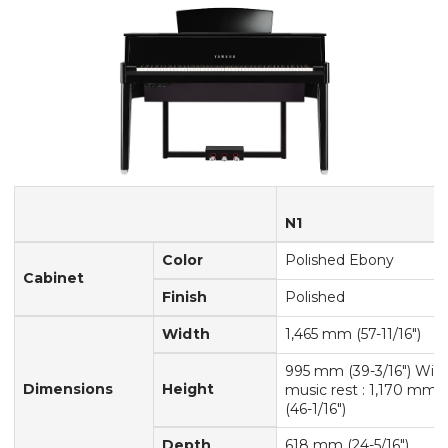
N1
Color
Polished Ebony
Cabinet
Finish
Polished
Width
1,465 mm (57-11/16")
995 mm (39-3/16") Wit
Dimensions
Height
music rest : 1,170 mm
(46-1/16")
Depth
618 mm (24-5/16")