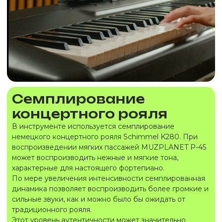
Семплирование
концертного рояля
В инструменте используется семплирование
немецкого концертного рояля Schimmel K280. При
воспроизведении мягких пассажей MUZPLANET P-45
может воспроизводить нежные и мягкие тона,
характерные для настоящего фортепиано.
По мере увеличения интенсивности семплированная
динамика позволяет воспроизводить более громкие и
сильные звуки, как и можно было бы ожидать от
традиционного рояля.
Этот уровень аутентичности может значительно