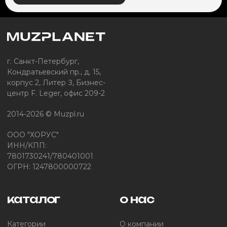
г. Санкт-Петербург,
Кондратьевский пр., д. 15,
корпус 2, Литер З, Бизнес-
центр F. Leger, офис 209-2
2014-2026 © Muzpl.ru
ООО "ХОРУС"
ИНН/КПП:
7801730241/780401001
ОГРН: 1247800000722
каталог
о нас
Категории
О компании