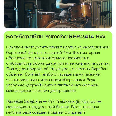
Бас-барабан Yamaha RBB2414 RW
Основой инструмента служит корпус из многослойной
берёзовой фанеры толщиной 7 мм. Этот материал
обеспечивает исключительную прочность и
стабильность формы даже при интенсивных нагрузках.
Благодаря природной структуре древесины барабан
обретает богатый тембр с насыщенными низкими
частотами и выразительными обертонами. Звук
уверенно «держит» ритм в плотном музыкальном
миксе, сохраняя отличную проекцию.
Размеры барабана — 24 × 14 дюймов (61 × 35,6 см) —
формируют продуманный баланс. Впечатляющая
глубина баса создаёт мощный фундамент