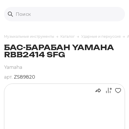
Музыкальные инструменты
Каталог
Ударные и перкуссия
БАС-БАРАБАН YAMAHA
RBB2414 SFG
Yamaha
арт.
ZS89820