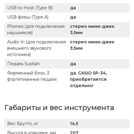
USB-to-Host (Type B)
да
USB-флеш (Type A)
да
Phones (для подключения
стерео мини-джек
наушников)
3,5мм
Audio In (для подключения
стерео мини-джек
внешнего звукового
3,5мм
источника)
Педаль Sustain
да
Фирменный блок, 3
да. CASIO SP-34,
фортепианные педали
приобретается
отдельно!
Габариты и вес инструмента
Вес Брутто, кг
14,5
Высота в упаковке, мм
207