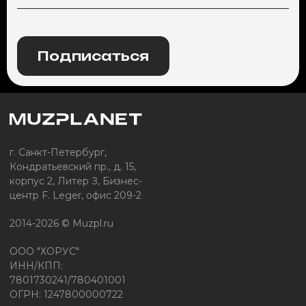
Подписаться
г. Санкт-Петербург,
Кондратьевский пр., д. 15,
корпус 2, Литер З, Бизнес-
центр F. Leger, офис 209-2
2014-2026 © Muzpl.ru
ООО "ХОРУС"
ИНН/КПП:
7801730241/780401001
ОГРН: 1247800000722