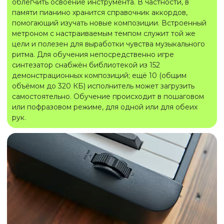
облегчить освоение инструмента. В частности, в
памяти пианино хранится справочник аккордов,
помогающий изучать новые композиции. Встроенный
метроном с настраиваемым темпом служит той же
цели и полезен для выработки чувства музыкального
ритма. Для обучения непосредственно игре
синтезатор снабжён библиотекой из 152
демонстрационных композиций; ещё 10 (общим
объёмом до 320 КБ) исполнитель может загрузить
самостоятельно. Обучение происходит в пошаговом
или пофразовом режиме, для одной или для обеих
рук.