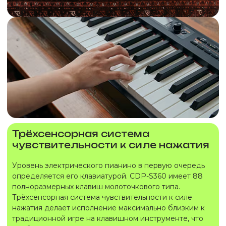
Трёхсенсорная система
чувствительности к силе нажатия
Уровень электрического пианино в первую очередь
определяется его клавиатурой. CDP-S360 имеет 88
полноразмерных клавиш молоточкового типа.
Трёхсенсорная система чувствительности к силе
нажатия делает исполнение максимально близким к
традиционной игре на клавишном инструменте, что