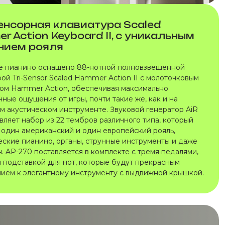
енсорная клавиатура Scaled
r Action Keyboard II, с уникальным
нием рояля
 пианино оснащено 88-нотной полновзвешенной
ой Tri-Sensor Scaled Hammer Action II с молоточковым
ом Hammer Action, обеспечивая максимально
ные ощущения от игры, почти такие же, как и на
м акустическом инструменте. Звуковой генератор AiR
вляет набор из 22 тембров различного типа, который
 один американский и один европейский рояль,
еские пианино, органы, струнные инструменты и даже
. AP-270 поставляется в комплекте с тремя педалями,
и подставкой для нот, которые будут прекрасным
ием к элегантному инструменту с выдвижной крышкой.