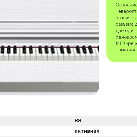
Освоение
невероят
различны
разъема 
две один
одноврем
MIDI-рек
понятное
88
активная