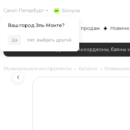
Санкт-Петербург
Бонусы
Ваш город Эль-Монте?
MUZPLANET
Хиты продаж
Новинк
Да
Нет, выбрать другой
Клавишные инструменты
Аккордеоны, баяны 
Музыкальные инструменты
Каталог
Клавишны