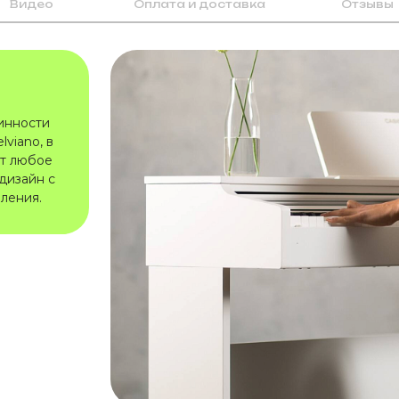
Видео
Оплата и доставка
Отзывы
инности
lviano, в
ет любое
дизайн с
ления.