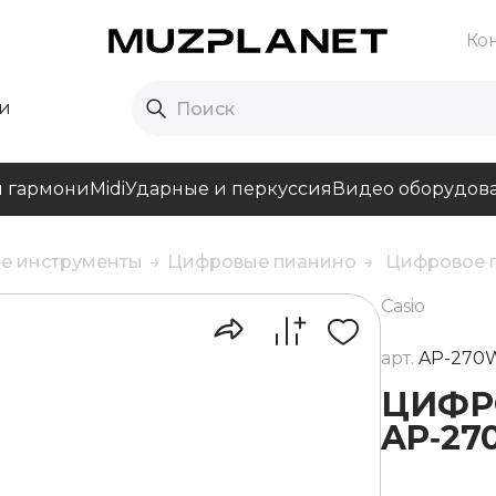
Ко
и
и гармони
Midi
Ударные и перкуссия
Видео оборудов
е инструменты
Цифровые пианино
Цифровое п
Casio
арт.
AP-270
ЦИФР
AP‑27