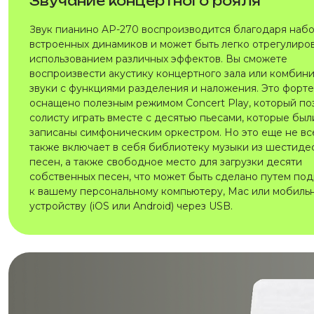
Звучание концертного рояля
Звук пианино AP-270 воспроизводится благодаря наб
встроенных динамиков и может быть легко отрегулиро
использованием различных эффектов. Вы сможете
воспроизвести акустику концертного зала или комбин
звуки с функциями разделения и наложения. Это форт
оснащено полезным режимом Concert Play, который по
солисту играть вместе с десятью пьесами, которые был
записаны симфоническим оркестром. Но это еще не вс
также включает в себя библиотеку музыки из шестиде
песен, а также свободное место для загрузки десяти
собственных песен, что может быть сделано путем по
к вашему персональному компьютеру, Mac или мобиль
устройству (iOS или Android) через USB.