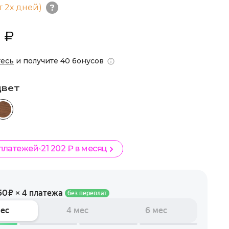
т 2х дней)
 ₽
тесь
и получите 40 бонусов
цвет
 платежей
21 202 ₽ в месяц