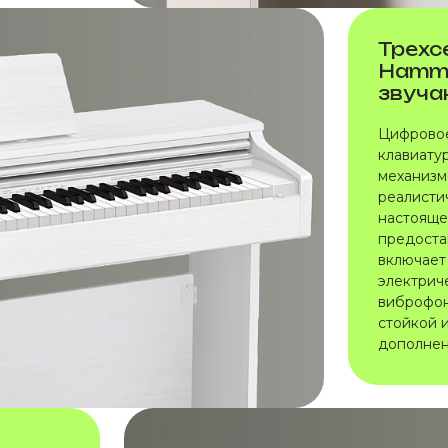
Трехс
Hamme
звуча
Цифровое
клавиатур
механизм
реалистич
настояще
предоста
включает
электрич
виброфон
стойкой 
дополнен