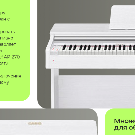
ору
ван с
ировать
епиано
зволяет
и
е! AP-270
сяти
дключения
ному
Множе
для о