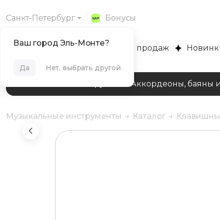
Санкт-Петербург
Бонусы
Ваш город Эль-Монте?
MUZPLANET
Хиты продаж
Новинк
Да
Нет, выбрать другой
Клавишные инструменты
Аккордеоны, баяны 
Музыкальные инструменты
Каталог
Клавишны