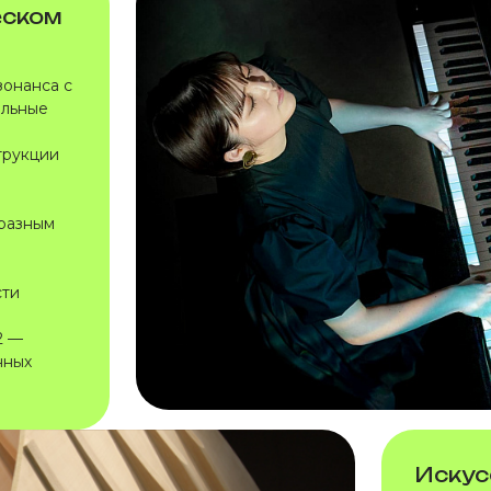
еском
зонанса с
альные
е
трукции
бразным
сти
2 —
нных
Искус