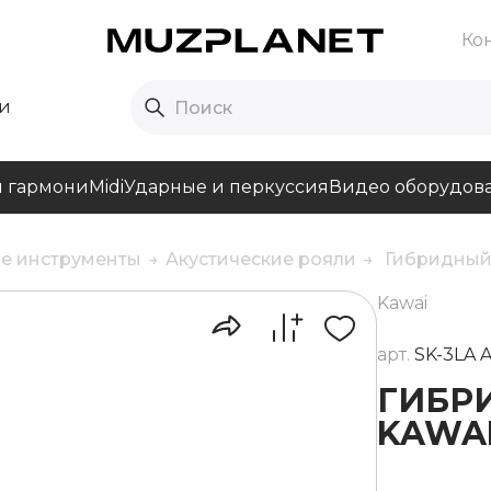
Ко
и
и гармони
Midi
Ударные и перкуссия
Видео оборудов
е инструменты
Акустические рояли
Гибридный 
Kawai
арт.
SK-3LA 
ГИБР
KAWAI