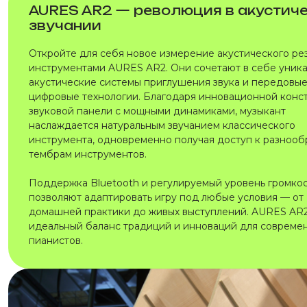
AURES AR2 — революция в акустич
звучании
Откройте для себя новое измерение акустического ре
инструментами AURES AR2. Они сочетают в себе уник
акустические системы приглушения звука и передовы
цифровые технологии. Благодаря инновационной конс
звуковой панели с мощными динамиками, музыкант
наслаждается натуральным звучанием классического
инструмента, одновременно получая доступ к разноо
тембрам инструментов.
Поддержка Bluetooth и регулируемый уровень громко
позволяют адаптировать игру под любые условия — от
домашней практики до живых выступлений. AURES AR
идеальный баланс традиций и инноваций для совреме
пианистов.