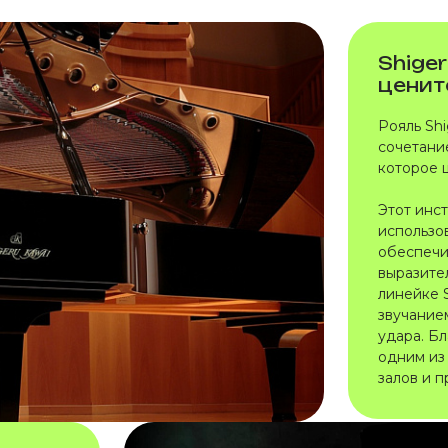
Shige
ценит
Рояль Shi
сочетани
которое 
Этот инс
использо
обеспечи
выразител
линейке 
звучание
удара. Б
одним из
залов и 