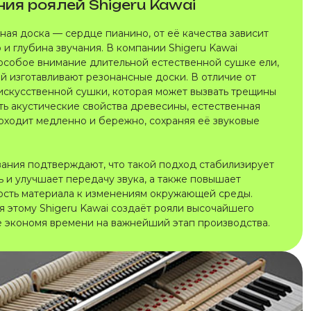
ния роялей Shigeru Kawai
ная доска — сердце пианино, от её качества зависит
 и глубина звучания. В компании Shigeru Kawai
особое внимание длительной естественной сушке ели,
ой изготавливают резонансные доски. В отличие от
искусственной сушки, которая может вызвать трещины
ть акустические свойства древесины, естественная
оходит медленно и бережно, сохраняя её звуковые
ания подтверждают, что такой подход стабилизирует
ь и улучшает передачу звука, а также повышает
ость материала к изменениям окружающей среды.
я этому Shigeru Kawai создаёт рояли высочайшего
не экономя времени на важнейший этап производства.