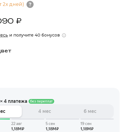
т 2х дней)
090 ₽
тесь
и получите 40 бонусов
цвет