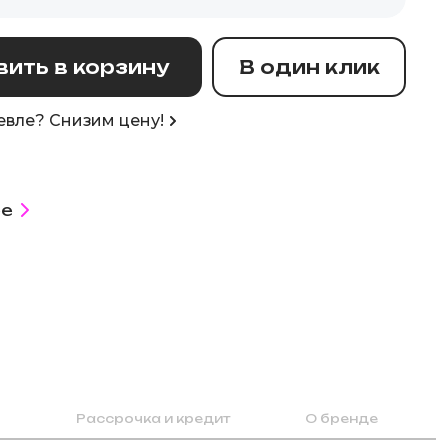
ить в корзину
В один клик
вле? Снизим цену!
е
Рассрочка и кредит
О бренде