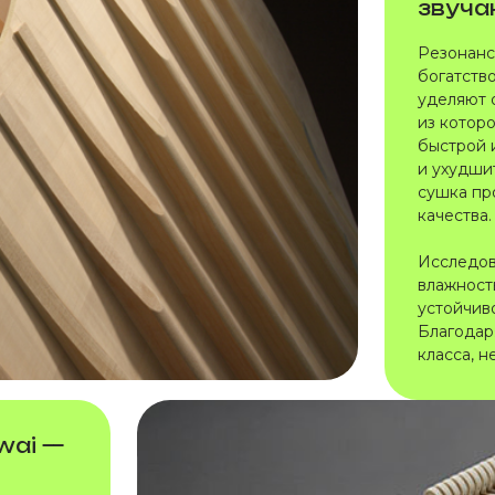
звуча
Резонанс
богатство
уделяют 
из котор
быстрой 
и ухудши
сушка пр
качества.
Исследов
влажност
устойчив
Благодар
класса, 
wai —