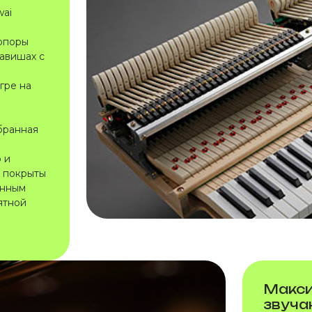
wai
 опоры
лавишах с
гре на
бранная
 и
 покрыты
енным
ятной
Макси
звуча