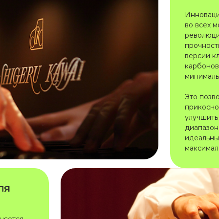
Инноваци
во всех 
революци
прочность
версии к
карбонов
минималь
Это позв
прикосно
улучшить
диапазон
идеальны
максимал
ля