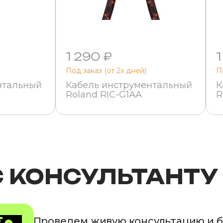
1 290 ₽
1
Под заказ (от 2х дней)
П
нтальный
Кабель инструментальный
К
Roland RIC-G1AA
R
С КОНСУЛЬТАНТУ
Проведем живую консультацию и 