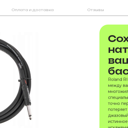
Оплата и доставка
Отзывы
Со
на
ва
ба
Roland RI
между ва
многожил
специаль
точно пе
потеряет 
джазовый
истинное
искажений