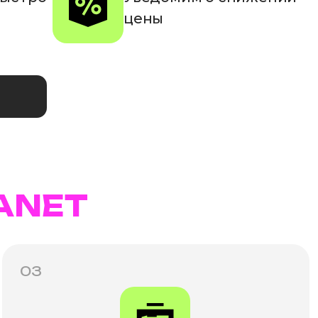
цены
ANET
03