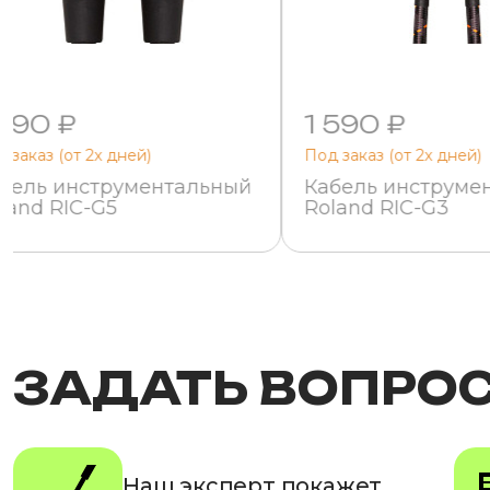
 890 ₽
1 590 ₽
 заказ (от 2х дней)
Под заказ (от 2х дней)
бель инструментальный
Кабель инструме
land RIC-G5
Roland RIC-G3
ЗАДАТЬ ВОПРО
Наш эксперт покажет