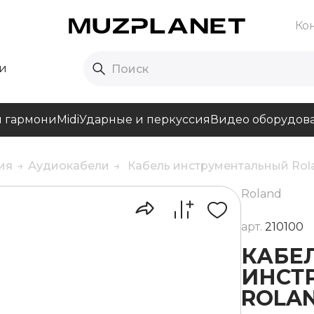
Ко
и
и гармони
Midi
Ударные и перкуссия
Видео оборудов
ия
Аудиокабели
Кабель инструментальный Rola
Roland
арт.
210100
КАБЕ
ИНСТ
ROLAN