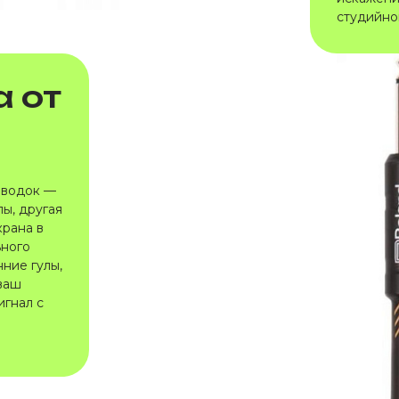
студийной
 от
аводок —
ы, другая
крана в
ьного
ние гулы,
 ваш
игнал с