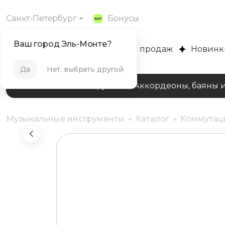
Санкт-Петербург
Бонусы
Ваш город Эль-Монте?
MUZPLANET
Хиты продаж
Новинк
Да
Нет, выбрать другой
Клавишные инструменты
Аккордеоны, баяны 
Музыкальные инструменты
Каталог
Коммутац