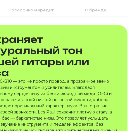
Рассрочка и кредит
О бренде
храняет
туральный тон
шей гитары или
са
C-B10 — это не просто провод, а прозрачное звено
шим инструментом и усилителем. Благодаря
ьному сердечнику из бескислородной меди (OFC) и
но рассчитанной низкой погонной емкости, кабель
редает оригинальный характер звука. Ваш страт не
своей звонкости, Les Paul сохранит плотную атаку, а
 бас — бархатистые низы. Это позволяет услышать
 звучание инструмента и педалей эффектов, без
 и «замутнения» сигнала, что критически важно как на