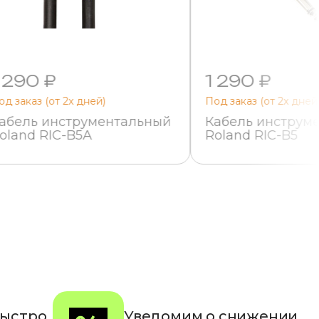
 290 ₽
1 290 ₽
од заказ (от 2х дней)
Под заказ (от 2х дней
абель инструментальный
Кабель инструм
oland RIC-B5A
Roland RIC-B5
быстро
Уведомим о снижении