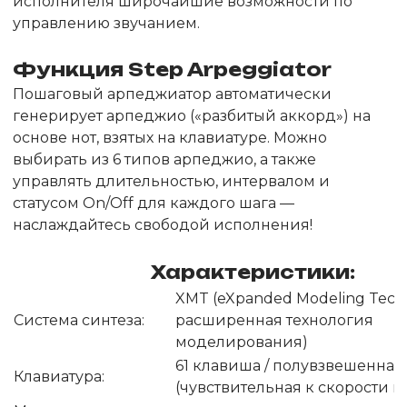
исполнителя широчайшие возможности по
управлению звучанием.
Функция Step Arpeggiator
Пошаговый арпеджиатор автоматически
генерирует арпеджио («разбитый аккорд») на
основе нот, взятых на клавиатуре. Можно
выбирать из 6 типов арпеджио, а также
управлять длительностью, интервалом и
статусом On/Off для каждого шага —
наслаждайтесь свободой исполнения!
Характеристики:
XMT (eXpanded Modeling Tech
Система синтеза:
расширенная технология
моделирования)
61 клавиша / полувзвешенная
Клавиатура:
(чувствительная к скорости н