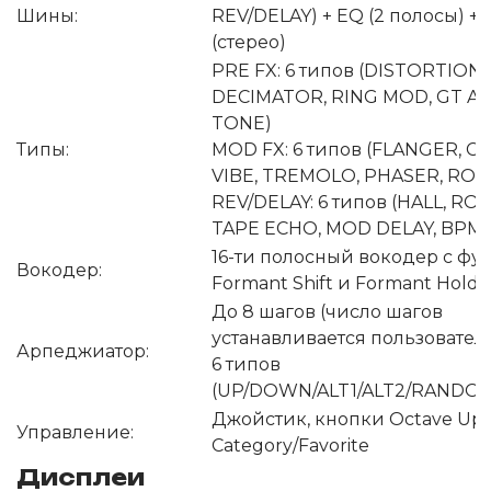
Шины:
REV/DELAY) + EQ (2 полосы) +
(стерео)
PRE FX: 6 типов (DISTORTION,
DECIMATOR, RING MOD, GT AM
TONE)
Типы:
MOD FX: 6 типов (FLANGER, C
VIBE, TREMOLO, PHASER, ROT
REV/DELAY: 6 типов (HALL, RO
TAPE ECHO, MOD DELAY, BPM 
16-ти полосный вокодер с ф
Вокодер:
Formant Shift и Formant Hold
До 8 шагов (число шагов
устанавливается пользовател
Арпеджиатор:
6 типов
(UP/DOWN/ALT1/ALT2/RANDO
Джойстик, кнопки Octave Up
Управление:
Category/Favorite
Дисплеи