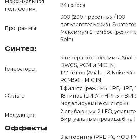
Максимальная
24 голоса
полифония:
300 (200 пресетных / 100
пользовательских), 8 категор
Программы:
Максимум 2 тембра (режимы L
Split)
Синтез:
3 генератора (режимы Analog, 
DWGS, PCM и MIC IN)
Генераторы:
127 типов (Analog & Noise:64 +
PCM:50 + MIC IN)
1 фильтр (режимы LPF, HPF, B
Фильтр
18 типов (LPF:7 + HPF:5 + BPF:6
моделируемые фильтры)
2 огибающих, 2 LFO, усилите
Модуляция
Виртуальные провода: 6 на 1 
Эффекты
3 алгоритма (PRE FX, MOD FX,