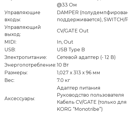
@33 Ом
Управляющие
DAMPER (полудемпфировани
входы:
поддерживается), SWITCH/P
Управляющий
CV/GATE Out
выход:
MIDI:
In, Out
USB:
USB Type B
Электропитание:
Сетевой адаптер (- 12 В)
Энергопотребление:
10 Вт
Размеры:
1,027 х 313 х 96 мм
Вес:
7.0 кг
Адаптер питания
Руководство пользователя
Аксессуары:
Кабель CV/GATE (только для 
KORG “Monotribe”)