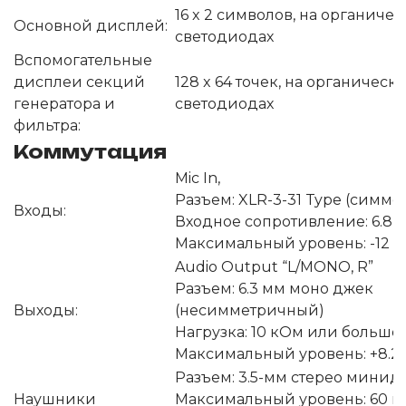
16 x 2 символов, на органичес
Основной дисплей:
светодиодах
Вспомогательные
дисплеи секций
128 x 64 точек, на органическ
генератора и
светодиодах
фильтра:
Коммутация
Mic In,
Разъем: XLR-3-31 Type (симм
Входы:
Входное сопротивление: 6.8
Максимальный уровень: -12 
Audio Output “L/MONO, R”
Разъем: 6.3 мм моно джек
Выходы:
(несимметричный)
Нагрузка: 10 кОм или больше
Максимальный уровень: +8.2
Разъем: 3.5-мм стерео мини
Наушники
Максимальный уровень: 60 мВ