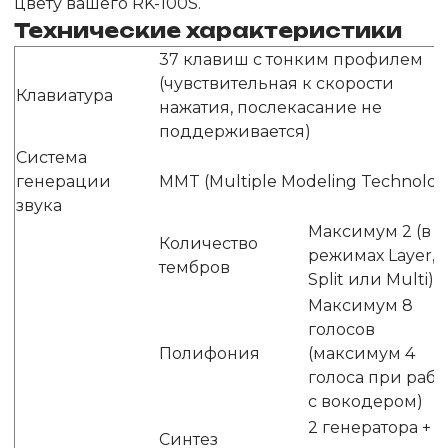
цвету вашего RK-100S.
Технические характеристики
37 клавиш с тонким профилем
(чувствительная к скорости
Клавиатура
нажатия, послекасание не
поддерживается)
Система
генерации
MMT (Multiple Modeling Technolog
звука
Максимум 2 (в
Количество
режимах Layer,
тембров
Split или Multi)
Максимум 8
голосов
Полифония
(максимум 4
голоса при рабо
с вокодером)
2 генератора +
Синтез