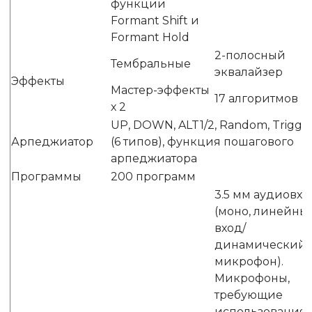
функции
Formant Shift и
Formant Hold
2-полосный
Тембральные
эквалайзер
Эффекты
Мастер-эффекты
17 алгоритмов
х 2
UP, DOWN, ALT1/2, Random, Trigge
Арпеджиатор
(6 типов), функция пошагового
арпеджиатора
Программы
200 программ
3.5 мм аудиовхо
(моно, линейны
вход/
динамический
микрофон).
Микрофоны,
требующие
использования