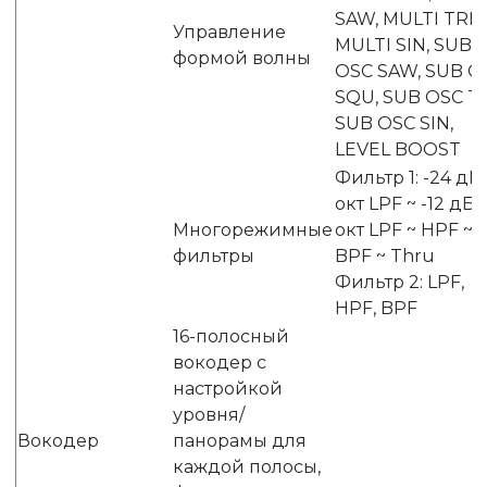
SAW, MULTI TRI,
Управление
MULTI SIN, SUB
формой волны
OSC SAW, SUB O
SQU, SUB OSC TR
SUB OSC SIN,
LEVEL BOOST
Фильтр 1: -24 дБ/
окт LPF ~ -12 дБ/
Многорежимные
окт LPF ~ HPF ~
фильтры
BPF ~ Thru
Фильтр 2: LPF,
HPF, BPF
16-полосный
вокодер с
настройкой
уровня/
Вокодер
панорамы для
каждой полосы,