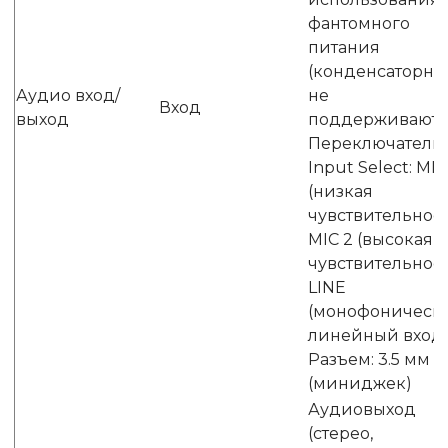
фантомного
питания
(конденсаторные
Аудио вход/
не
Вход
выход
поддерживаютс
Переключатель
Input Select: MIC
(низкая
чувствительност
MIC 2 (высокая
чувствительност
LINE
(монофоническ
линейный вход
Разъем: 3.5 мм
(миниджек)
Аудиовыход
(стерео,