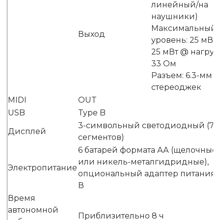
линейный/на
наушники)
Максимальный
Выход
уровень: 25 мВт 
25 мВт @ нагруз
33 Ом
Разъем: 6.3-мм
стереоджек
MIDI
OUT
USB
Type B
3-символьный светодиодный (7
Дисплей
сегментов)
6 батарей формата АА (щелочные
или никель-металгидридные),
Электропитание
опциональный адаптер питания 
В
Время
автономной
Приблизительно 8 ч