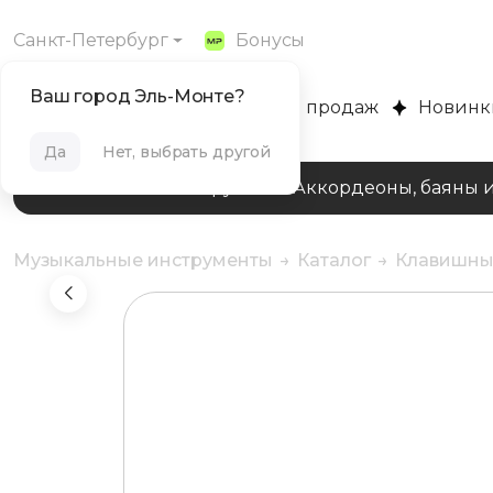
Санкт-Петербург
Бонусы
Ваш город Эль-Монте?
MUZPLANET
Хиты продаж
Новинк
Да
Нет, выбрать другой
Клавишные инструменты
Аккордеоны, баяны 
Музыкальные инструменты
Каталог
Клавишны