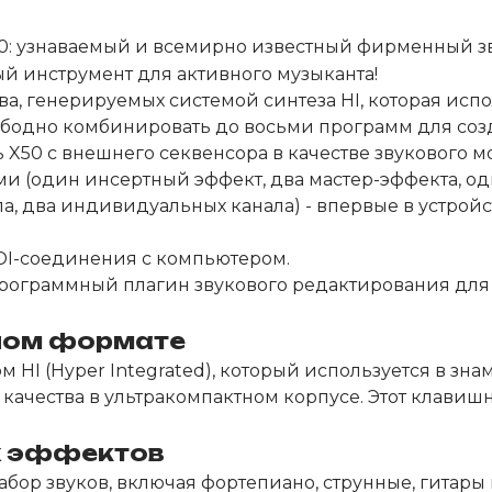
: узнаваемый и всемирно известный фирменный зву
ый инструмент для активного музыканта!
а, генерируемых системой синтеза HI, которая исп
ободно комбинировать до восьми программ для соз
 X50 с внешнего секвенсора в качестве звукового м
 (один инсертный эффект, два мастер-эффекта, од
, два индивидуальных канала) - впервые в устройс
DI-соединения с компьютером.
рограммный плагин звукового редактирования для 
бном формате
HI (Hyper Integrated), который используется в знам
качества в ультракомпактном корпусе. Этот клавиш
х эффектов
р звуков, включая фортепиано, струнные, гитары и