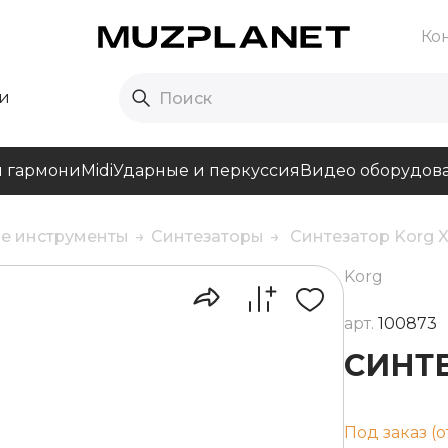
Ко
и
и гармони
Midi
Ударные и перкуссия
Видео оборудов
е инструменты
Синтезаторы
Синтезатор Korg 
Korg
арт.
100873
СИНТЕ
Под заказ (о