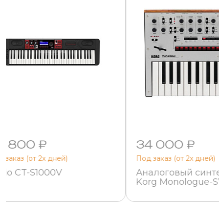
9 800 ₽
34 000 ₽
 заказ (от 2х дней)
Под заказ (от 2х дней)
sio CT-S1000V
Аналоговый синт
Korg Monologue-