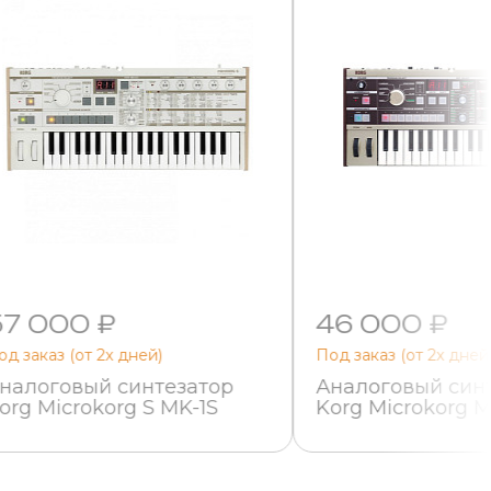
57 000 ₽
46 000 ₽
од заказ (от 2х дней)
Под заказ (от 2х дней
налоговый синтезатор
Аналоговый син
org Microkorg S MK-1S
Korg Microkorg 