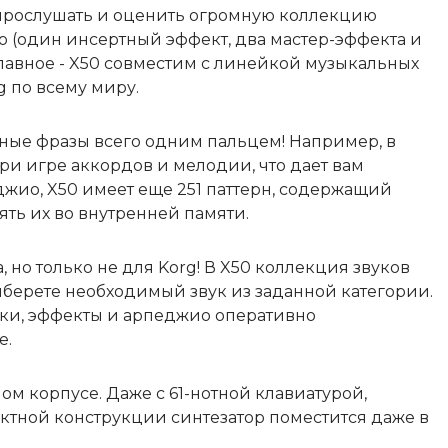
 прослушать и оценить огромную коллекцию
 (один инсертный эффект, два мастер-эффекта и
главное - X50 совместим с линейкой музыкальных
g по всему миру.
ные фразы всего одним пальцем! Например, в
ри игре аккордов и мелодии, что дает вам
жио, X50 имеет еще 251 паттерн, содержащий
ять их во внутренней памяти.
 но только не для Korg! В X50 коллекция звуков
ыберете необходимый звук из заданной категории.
вуки, эффекты и арпеджио оперативно
е.
м корпусе. Даже с 61-нотной клавиатурой,
мпактной конструкции синтезатор поместится даже в