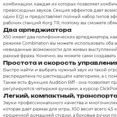
комбинации, каждая из которых позволяет комби
превосходных звуков. Секция эффектов дает возм
один EQ) и предоставляет полный набор типов эфф
рабочих станций Korg TR, поэтому вы сможете обм
Два арпеджиатора
X50 имеет два полифонических арпеджиатора, ка
режиме Combination вы можете использовать оба 
невиданные возможности для живых выступлений.
разные фразы. Конечно, вы можете сами создавать
Простота и скорость управлени
Быстро найти и выбрать нужный звук из такой огро
распределена по шестнадцати категориям, а с пом
Также есть функция Audition Riff - она позволяе
регулируются четырьмя ручками, а курсор ClickPo
Легкий, компактный, транспор
Звуки профессионального качества и многочислен
которая дает размах для игры, X50 весит всего 4,
крошечной домашней студии, а боковые ручки позв