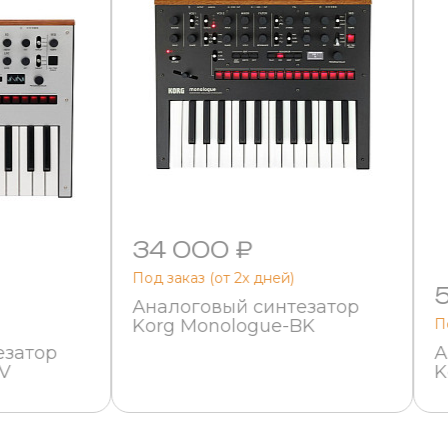
34 000 ₽
Под заказ (от 2х дней)
Аналоговый синтезатор
Korg Monologue-BK
П
езатор
А
SV
K