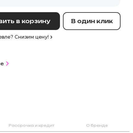
ить в корзину
В один клик
вле? Снизим цену!
е
Рассрочка и кредит
О бренде