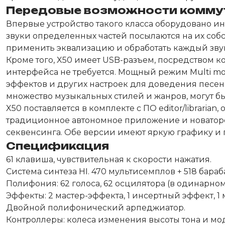
Передовые возможности комм
Впервые устройство такого класса оборудовано 
звуки определенных частей посылаются на их собст
применить эквализацию и обработать каждый звук
Кроме того, X50 имеет USB-разъем, посредством к
интерфейса не требуется. Мощный режим Multi mod
эффектов и других настроек для доведения песен
множество музыкальных стилей и жанров, могут бы
X50 поставляется в комплекте с ПО editor/librar
традиционное автономное приложение и новаторс
секвенсинга. Обе версии имеют яркую графику и 
Спецификация
61 клавиша, чувствительная к скорости нажатия.
Система синтеза HI. 470 мультисемплов + 518 бара
Полифония: 62 голоса, 62 осцилятора (в одинарном
Эффекты: 2 мастер-эффекта, 1 инсертный эффект, 1
Двойной полифонический арпеджиатор.
Контроллеры: колеса изменения высоты тона и мо