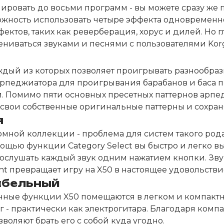
нировать до восьми программ - вы можете сразу же
ожность использовать четыре эффекта одновременно
ектов, таких как реверберация, хорус и дилей. Но 
ениваться звуками и песнями с пользователями Kor
ждый из которых позволяет проигрывать разнообраз
арпеджиатора для проигрывания барабанов и баса п
 Помимо пяти основных пресетных паттернов арпед
 свои собственные оригинальные паттерны и сохран
я
мной коллекции - проблема для систем такого рода,
ощью функции Category Select вы быстро и легко в
т прослушать каждый звук одним нажатием кнопки. З
int превращает игру на X50 в настоящее удовольстви
табельный
ные функции X50 помещаются в легком и компактно
5 кг - практически как электрогитара. Благодаря ко
оляют брать его с собой куда угодно.