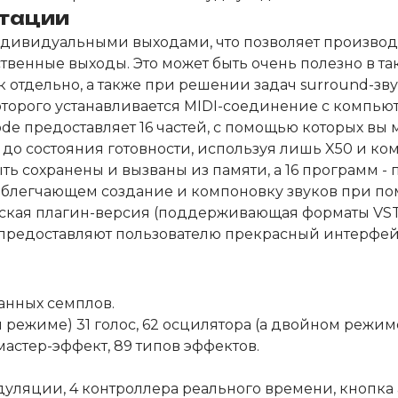
утации
индивидуальными выходами, что позволяет производ
венные выходы. Это может быть очень полезно в так
 отдельно, а также при решении задач surround-зву
оторого устанавливается MIDI-соединение с компью
e предоставляет 16 частей, с помощью которых вы 
 до состояния готовности, используя лишь X50 и ко
ть сохранены и вызваны из памяти, а 16 программ -
ian, облегчающем создание и компоновку звуков при 
кая плагин-версия (поддерживающая форматы VST, 
предоставляют пользователю прекрасный интерфейс
банных семплов.
 режиме) 31 голос, 62 осцилятора (а двойном режим
 мастер-эффект, 89 типов эффектов.
дуляции, 4 контроллера реального времени, кнопка