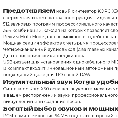
Представляем
новый синтезатор KORG X50
сверхлегкая и компактная конструкция - идеальн
512 звуковых программ профессионального качеств
384 комбинации, каждая из которых позволяет св
Режим Multi Mode дает возможность задействовать
Мощная секция эффектов с четырьмя процессорами
Четырехканальный аудиовыход (два главных канала
Два полифонических арпеджиатора.
USB-разъем для установления однокабельного MI
В комплект входит инновационный автономный п
подходящий даже для ПО вашей DAW.
Изумительный звук Korg в удо
Синтезатор Korg X50 оснащен звуковым механизмом 
в вашем распоряжении звуки профессионального 
выступлений или создания песен.
Богатый выбор звуков и мощны
PCM-память емкостью 64 МБ содержит широкий набо